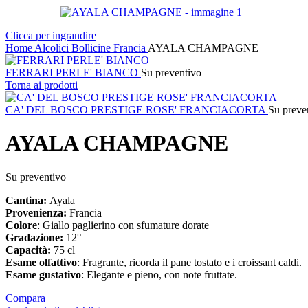
Clicca per ingrandire
Home
Alcolici
Bollicine
Francia
AYALA CHAMPAGNE
FERRARI PERLE' BIANCO
Su preventivo
Torna ai prodotti
CA' DEL BOSCO PRESTIGE ROSE' FRANCIACORTA
Su preve
AYALA CHAMPAGNE
Su preventivo
Cantina:
Ayala
Provenienza:
Francia
Colore
: Giallo paglierino con sfumature dorate
Gradazione:
12°
Capacità:
75 cl
Esame olfattivo
: Fragrante, ricorda il pane tostato e i croissant caldi.
Esame gustativo
: Elegante e pieno, con note fruttate.
Compara