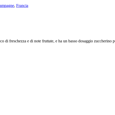
ampagne
,
Francia
cco di freschezza e di note fruttate, e ha un basso dosaggio zuccherino pe