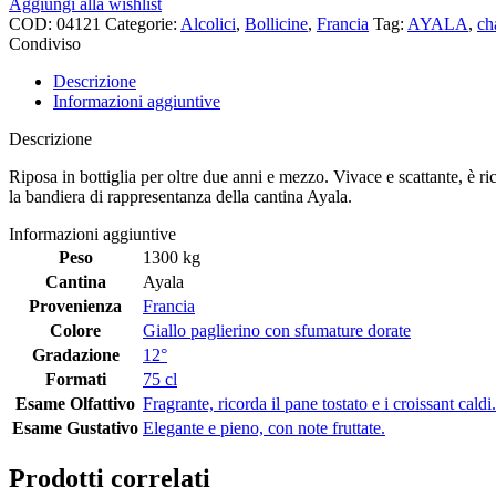
Aggiungi alla wishlist
COD:
04121
Categorie:
Alcolici
,
Bollicine
,
Francia
Tag:
AYALA
,
ch
Condiviso
Descrizione
Informazioni aggiuntive
Descrizione
Riposa in bottiglia per oltre due anni e mezzo. Vivace e scattante, è ri
la bandiera di rappresentanza della cantina Ayala.
Informazioni aggiuntive
Peso
1300 kg
Cantina
Ayala
Provenienza
Francia
Colore
Giallo paglierino con sfumature dorate
Gradazione
12°
Formati
75 cl
Esame Olfattivo
Fragrante, ricorda il pane tostato e i croissant caldi.
Esame Gustativo
Elegante e pieno, con note fruttate.
Prodotti correlati