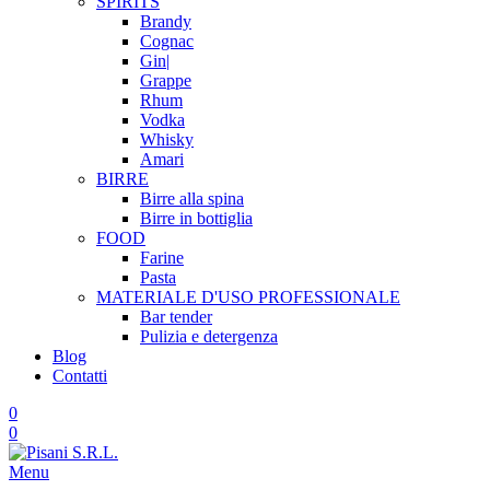
SPIRITS
Brandy
Cognac
Gin|
Grappe
Rhum
Vodka
Whisky
Amari
BIRRE
Birre alla spina
Birre in bottiglia
FOOD
Farine
Pasta
MATERIALE D'USO
PROFESSIONALE
Bar tender
Pulizia e detergenza
Blog
Contatti
0
0
Menu