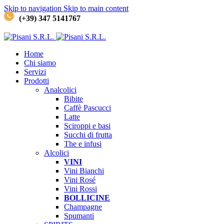
Skip to navigation
Skip to main content
(+39) 347 5141767
Home
Chi siamo
Servizi
Prodotti
Analcolici
Bibite
Caffè
Pascucci
Latte
Sciroppi e basi
Succhi di frutta
The e infusi
Alcolici
VINI
Vini Bianchi
Vini Rosé
Vini Rossi
BOLLICINE
Champagne
Spumanti