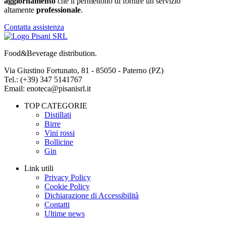
aggiornamento
che li permettono di fornire un servizio
altamente
professionale
.
Contatta assistenza
Food&Beverage distribution.
Via Giustino Fortunato, 81 - 85050 - Paterno (PZ)
Tel.: (+39) 347 5141767
Email: enoteca@pisanisrl.it
TOP CATEGORIE
Distillati
Birre
Vini rossi
Bollicine
Gin
Link utili
Privacy Policy
Cookie Policy
Dichiarazione di Accessibilità
Contatti
Ultime news