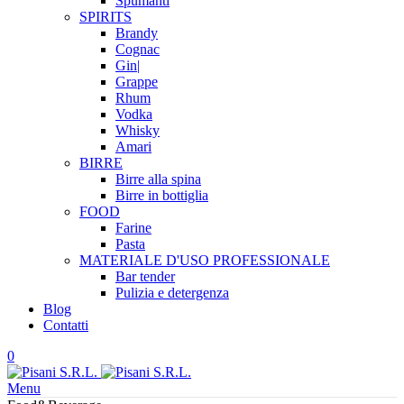
Spumanti
SPIRITS
Brandy
Cognac
Gin|
Grappe
Rhum
Vodka
Whisky
Amari
BIRRE
Birre alla spina
Birre in bottiglia
FOOD
Farine
Pasta
MATERIALE D'USO
PROFESSIONALE
Bar tender
Pulizia e detergenza
Blog
Contatti
0
Menu