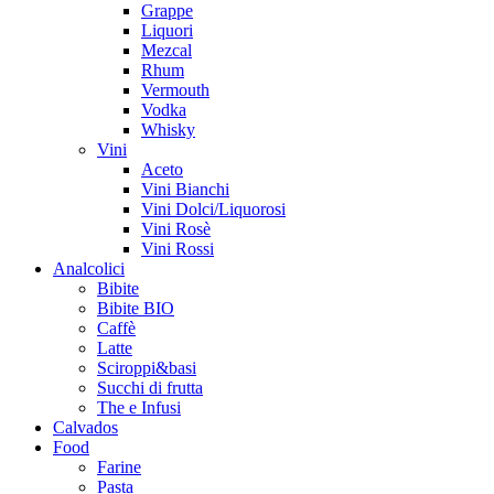
Grappe
Liquori
Mezcal
Rhum
Vermouth
Vodka
Whisky
Vini
Aceto
Vini Bianchi
Vini Dolci/Liquorosi
Vini Rosè
Vini Rossi
Analcolici
Bibite
Bibite BIO
Caffè
Latte
Sciroppi&basi
Succhi di frutta
The e Infusi
Calvados
Food
Farine
Pasta