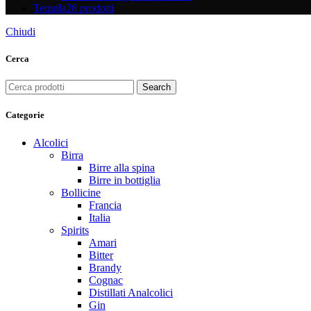
Tequila
28 prodotti
Chiudi
Cerca
Search
Categorie
Alcolici
Birra
Birre alla spina
Birre in bottiglia
Bollicine
Francia
Italia
Spirits
Amari
Bitter
Brandy
Cognac
Distillati Analcolici
Gin