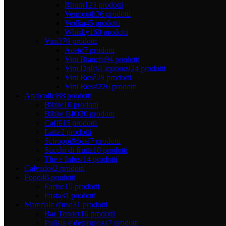
Rhum
123 prodotti
Vermouth
36 prodotti
Vodka
45 prodotti
Whisky
160 prodotti
Vini
379 prodotti
Aceto
7 prodotti
Vini Bianchi
94 prodotti
Vini Dolci/Liquorosi
24 prodotti
Vini Rosè
28 prodotti
Vini Rossi
226 prodotti
Analcolici
88 prodotti
Bibite
10 prodotti
Bibite BIO
30 prodotti
Caffè
15 prodotti
Latte
2 prodotti
Sciroppi&basi
7 prodotti
Succhi di frutta
10 prodotti
The e Infusi
14 prodotti
Calvados
2 prodotti
Food
46 prodotti
Farine
15 prodotti
Pasta
31 prodotti
Materiale d'uso
31 prodotti
Bar Tender
16 prodotti
Pulizia e detergenza
7 prodotti