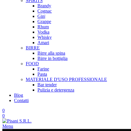
SPIRITS
Brandy
Cognac
Gin|
Grappe
Rhum
Vodka
Whisky
Amari
BIRRE
Birre alla spina
Birre in bottiglia
FOOD
Farine
Pasta
MATERIALE D'USO
PROFESSIONALE
Bar tender
Pulizia e detergenza
Blog
Contatti
0
0
Menu