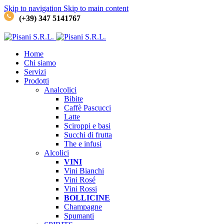
Skip to navigation
Skip to main content
(+39) 347 5141767
Home
Chi siamo
Servizi
Prodotti
Analcolici
Bibite
Caffè
Pascucci
Latte
Sciroppi e basi
Succhi di frutta
The e infusi
Alcolici
VINI
Vini Bianchi
Vini Rosé
Vini Rossi
BOLLICINE
Champagne
Spumanti