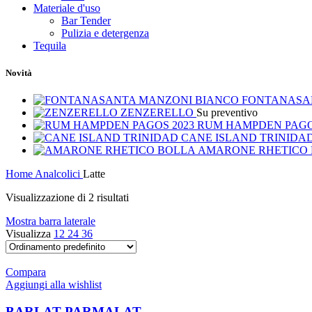
Materiale d'uso
Bar Tender
Pulizia e detergenza
Tequila
Novità
FONTANASA
ZENZERELLO
Su preventivo
RUM HAMPDEN PAGO
CANE ISLAND TRINIDA
AMARONE RHETICO
Home
Analcolici
Latte
Visualizzazione di 2 risultati
Mostra barra laterale
Visualizza
12
24
36
Compara
Aggiungi alla wishlist
BARLAT PARMALAT