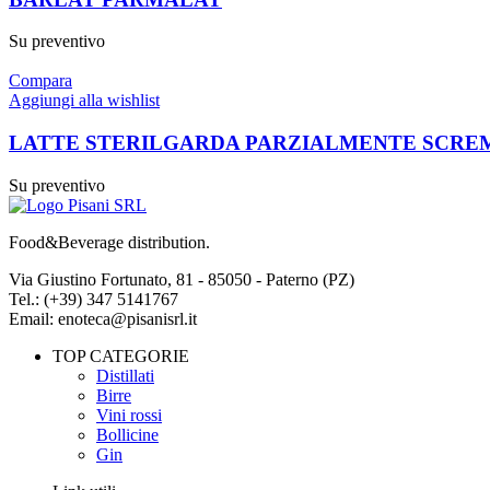
Su preventivo
Compara
Aggiungi alla wishlist
LATTE STERILGARDA PARZIALMENTE SCRE
Su preventivo
Food&Beverage distribution.
Via Giustino Fortunato, 81 - 85050 - Paterno (PZ)
Tel.: (+39) 347 5141767
Email: enoteca@pisanisrl.it
TOP CATEGORIE
Distillati
Birre
Vini rossi
Bollicine
Gin