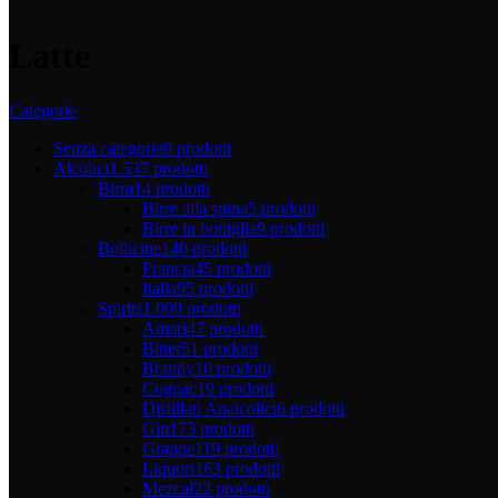
Latte
Categorie
Senza categoria
0 prodotti
Alcolici
1.537 prodotti
Birra
14 prodotti
Birre alla spina
5 prodotti
Birre in bottiglia
9 prodotti
Bollicine
140 prodotti
Francia
45 prodotti
Italia
95 prodotti
Spirits
1.009 prodotti
Amari
47 prodotti
Bitter
51 prodotti
Brandy
10 prodotti
Cognac
19 prodotti
Distillati Analcolici
6 prodotti
Gin
173 prodotti
Grappe
119 prodotti
Liquori
163 prodotti
Mezcal
22 prodotti