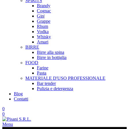
SPIRITS
Brandy
Cognac
Gin|
Grappe
Rhum
Vodka
Whisky
Amari
BIRRE
Birre alla spina
Birre in bottiglia
FOOD
Farine
Pasta
MATERIALE D'USO
PROFESSIONALE
Bar tender
Pulizia e detergenza
Blog
Contatti
0
0
Menu