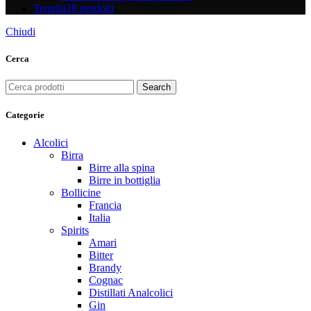
Tequila
28 prodotti
Chiudi
Cerca
Search
Categorie
Alcolici
Birra
Birre alla spina
Birre in bottiglia
Bollicine
Francia
Italia
Spirits
Amari
Bitter
Brandy
Cognac
Distillati Analcolici
Gin