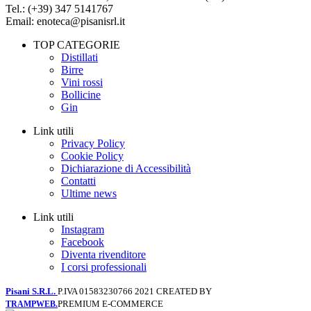
Tel.: (+39) 347 5141767
Email: enoteca@pisanisrl.it
TOP CATEGORIE
Distillati
Birre
Vini rossi
Bollicine
Gin
Link utili
Privacy Policy
Cookie Policy
Dichiarazione di Accessibilità
Contatti
Ultime news
Link utili
Instagram
Facebook
Diventa rivenditore
I corsi professionali
Pisani S.R.L.
P.IVA 01583230766
2021 CREATED BY
PREMIUM E-COMMERCE
TRAMPWEB.