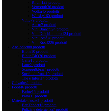
Rhum
123 prodotti
Vermouth
36 prodotti
Vodka
45 prodotti
Whisky
160 prodotti
Vini
379 prodotti
Aceto
7 prodotti
Vini Bianchi
94 prodotti
Vini Dolci/Liquorosi
24 prodotti
Vini Rosè
28 prodotti
Vini Rossi
226 prodotti
Analcolici
88 prodotti
Bibite
10 prodotti
Bibite BIO
30 prodotti
Caffè
15 prodotti
Latte
2 prodotti
Sciroppi&basi
7 prodotti
Succhi di frutta
10 prodotti
The e Infusi
14 prodotti
Calvados
2 prodotti
Food
46 prodotti
Farine
15 prodotti
Pasta
31 prodotti
Materiale d'uso
31 prodotti
Bar Tender
16 prodotti
Pulizia e detergenza
7 prodotti