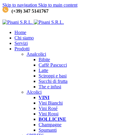
Skip to navigation
Skip to main content
(+39) 347 5141767
Home
Chi siamo
Servizi
Prodotti
Analcolici
Bibite
Caffè
Pascucci
Latte
Sciroppi e basi
Succhi di frutta
The e infusi
Alcolici
VINI
Vini Bianchi
Vini Rosé
Vini Rossi
BOLLICINE
Champagne
Spumanti