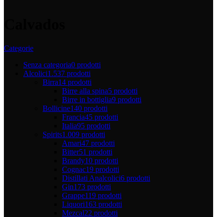
Calvados
Categorie
Senza categoria
0 prodotti
Alcolici
1.537 prodotti
Birra
14 prodotti
Birre alla spina
5 prodotti
Birre in bottiglia
9 prodotti
Bollicine
140 prodotti
Francia
45 prodotti
Italia
95 prodotti
Spirits
1.009 prodotti
Amari
47 prodotti
Bitter
51 prodotti
Brandy
10 prodotti
Cognac
19 prodotti
Distillati Analcolici
6 prodotti
Gin
173 prodotti
Grappe
119 prodotti
Liquori
163 prodotti
Mezcal
22 prodotti