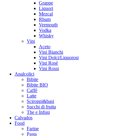
Grappe
Liquori
Mezcal
Rhum
Vermouth
Vodka
Whisky
Vini
Aceto
Vini Bianchi
Vini Dolci/Liquorosi
Vini Rosè
Vini Rossi
Analcolici
Bibite
Bibite BIO
Caffè
Latte
Sciroppi&basi
Succhi di frutta
The e Infusi
Calvados
Food
Farine
Pasta