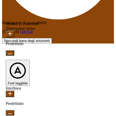
Regolazioni di accessibilità
Moduli di contenuto
Dimensione icona
Offerto da
OneTap
Nascondi barra degli strumenti
Predefinito
Font leggibile
Interlinea
Predefinito