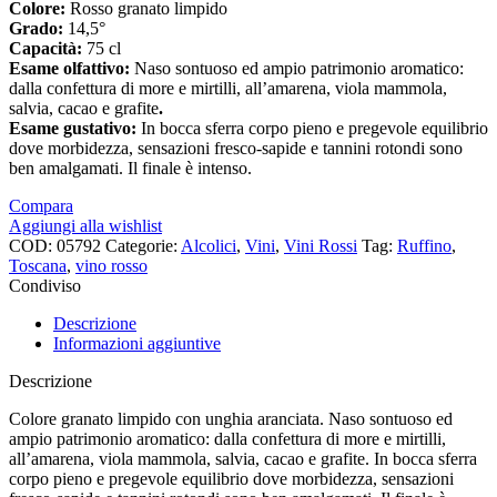
Colore:
Rosso granato limpido
Grado:
14,5°
Capacità:
75 cl
Esame olfattivo:
Naso sontuoso ed ampio patrimonio aromatico:
dalla confettura di more e mirtilli, all’amarena, viola mammola,
salvia, cacao e grafite
.
Esame gustativo:
In bocca sferra corpo pieno e pregevole equilibrio
dove morbidezza, sensazioni fresco-sapide e tannini rotondi sono
ben amalgamati. Il finale è intenso.
Compara
Aggiungi alla wishlist
COD:
05792
Categorie:
Alcolici
,
Vini
,
Vini Rossi
Tag:
Ruffino
,
Toscana
,
vino rosso
Condiviso
Descrizione
Informazioni aggiuntive
Descrizione
Colore granato limpido con unghia aranciata. Naso sontuoso ed
ampio patrimonio aromatico: dalla confettura di more e mirtilli,
all’amarena, viola mammola, salvia, cacao e grafite. In bocca sferra
corpo pieno e pregevole equilibrio dove morbidezza, sensazioni