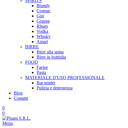
SPIRITS
Brandy
Cognac
Gin|
Grappe
Rhum
Vodka
Whisky
Amari
BIRRE
Birre alla spina
Birre in bottiglia
FOOD
Farine
Pasta
MATERIALE D'USO
PROFESSIONALE
Bar tender
Pulizia e detergenza
Blog
Contatti
0
0
Menu