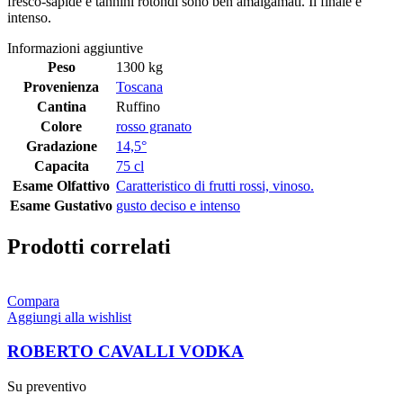
fresco-sapide e tannini rotondi sono ben amalgamati. Il finale è
intenso.
Informazioni aggiuntive
Peso
1300 kg
Provenienza
Toscana
Cantina
Ruffino
Colore
rosso granato
Gradazione
14,5°
Capacita
75 cl
Esame Olfattivo
Caratteristico di frutti rossi, vinoso.
Esame Gustativo
gusto deciso e intenso
Prodotti correlati
Compara
Aggiungi alla wishlist
ROBERTO CAVALLI VODKA
Su preventivo