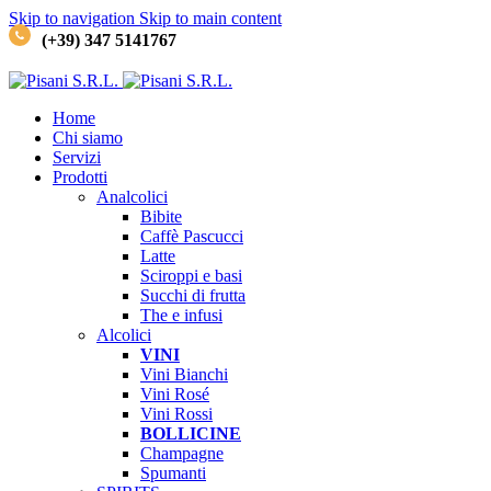
Skip to navigation
Skip to main content
(+39) 347 5141767
Home
Chi siamo
Servizi
Prodotti
Analcolici
Bibite
Caffè
Pascucci
Latte
Sciroppi e basi
Succhi di frutta
The e infusi
Alcolici
VINI
Vini Bianchi
Vini Rosé
Vini Rossi
BOLLICINE
Champagne
Spumanti