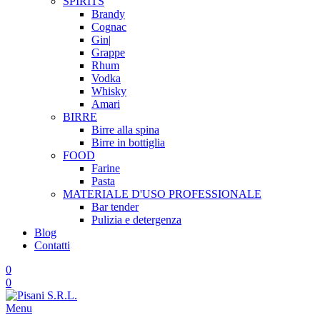
SPIRITS
Brandy
Cognac
Gin|
Grappe
Rhum
Vodka
Whisky
Amari
BIRRE
Birre alla spina
Birre in bottiglia
FOOD
Farine
Pasta
MATERIALE D'USO
PROFESSIONALE
Bar tender
Pulizia e detergenza
Blog
Contatti
0
0
Menu