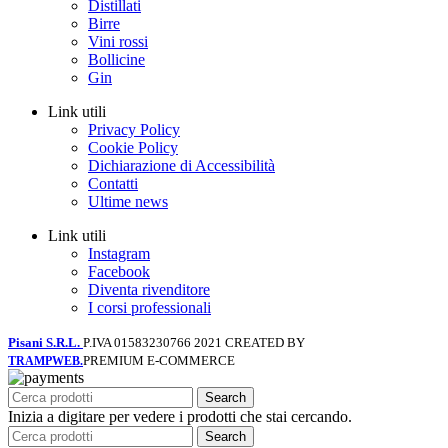
Distillati
Birre
Vini rossi
Bollicine
Gin
Link utili
Privacy Policy
Cookie Policy
Dichiarazione di Accessibilità
Contatti
Ultime news
Link utili
Instagram
Facebook
Diventa rivenditore
I corsi professionali
Pisani S.R.L.
P.IVA 01583230766
2021 CREATED BY
PREMIUM E-COMMERCE
TRAMPWEB.
Search
Inizia a digitare per vedere i prodotti che stai cercando.
Search