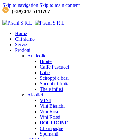
Skip to navigation
Skip to main content
(+39) 347 5141767
Home
Chi siamo
Servizi
Prodotti
Analcolici
Bibite
Caffè
Pascucci
Latte
Sciroppi e basi
Succhi di frutta
The e infusi
Alcolici
VINI
Vini Bianchi
Vini Rosé
Vini Rossi
BOLLICINE
Champagne
Spumanti