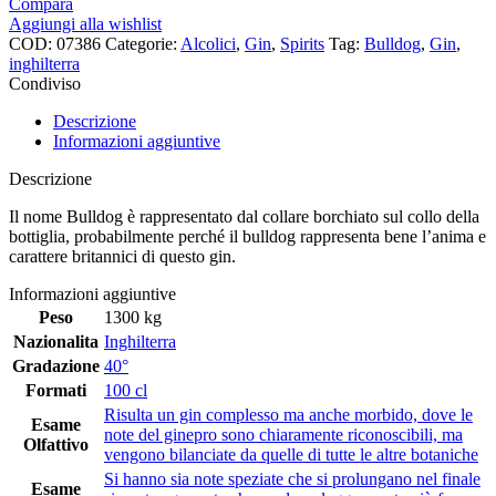
Compara
Aggiungi alla wishlist
COD:
07386
Categorie:
Alcolici
,
Gin
,
Spirits
Tag:
Bulldog
,
Gin
,
inghilterra
Condiviso
Descrizione
Informazioni aggiuntive
Descrizione
Il nome Bulldog è rappresentato dal collare borchiato sul collo della
bottiglia, probabilmente perché il bulldog rappresenta bene l’anima e
carattere britannici di questo gin.
Informazioni aggiuntive
Peso
1300 kg
Nazionalita
Inghilterra
Gradazione
40°
Formati
100 cl
Risulta un gin complesso ma anche morbido, dove le
Esame
note del ginepro sono chiaramente riconoscibili, ma
Olfattivo
vengono bilanciate da quelle di tutte le altre botaniche
Si hanno sia note speziate che si prolungano nel finale
Esame