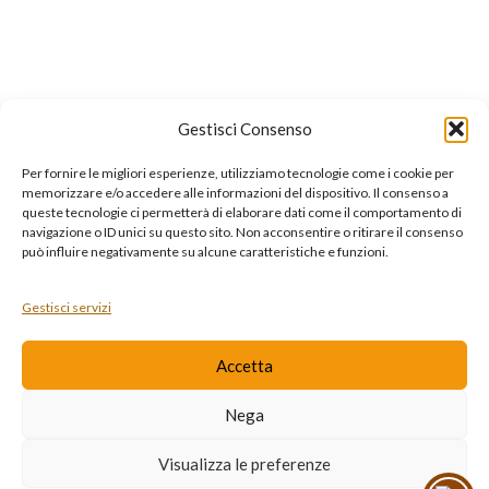
Bollicine
Gin
LINK UTILI
Gestisci Consenso
Privacy Policy
Per fornire le migliori esperienze, utilizziamo tecnologie come i cookie per
memorizzare e/o accedere alle informazioni del dispositivo. Il consenso a
Cookie Policy
queste tecnologie ci permetterà di elaborare dati come il comportamento di
Dichiarazione di Accessibilità
navigazione o ID unici su questo sito. Non acconsentire o ritirare il consenso
può influire negativamente su alcune caratteristiche e funzioni.
Contatti
Ultime news
Gestisci servizi
Accetta
LINK UTILI
Instagram
Nega
Facebook
Visualizza le preferenze
Diventa rivenditore