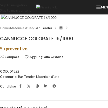
Skip to navigation
ME
Skip to main content
Clicca per ingrandire
Home
Materiale d'uso
Bar Tender
CANNUCCE COLORATE 16/1000
Su preventivo
Compara
Aggiungi alla wishlist
COD:
04322
Categorie:
Bar Tender
,
Materiale d'uso
Condiviso