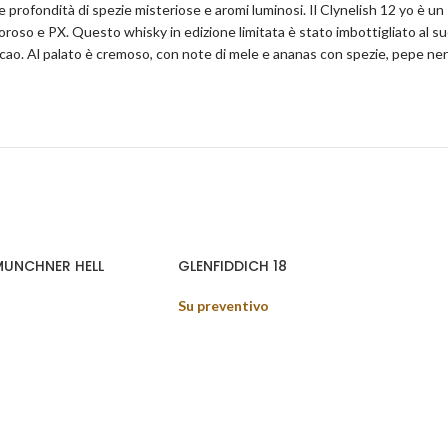
e profondità di spezie misteriose e aromi luminosi. Il Clynelish 12 yo è u
loroso e PX. Questo whisky in edizione limitata è stato imbottigliato al s
cacao. Al palato è cremoso, con note di mele e ananas con spezie, pepe nero
MUNCHNER HELL
GLENFIDDICH 18
Su preventivo