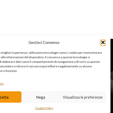
BALLANTINE’S F
Su preventivo
Gestisci Consenso
le migliori esperienze, utilizziamo tecnologie come i cookie per memorizzare
UTILI
alle informazioni del dispositivo. Il consenso a queste tecnologie ci
gram
i elaborare dati come il comportamento di navigazione o ID unici su questo
consentire o ritirare il consenso può influire negativamente su alcune
book
he e funzioni.
ta rivenditore
izi
i professionali
cetta
Nega
Visualizza le preferenze
Cookie Policy