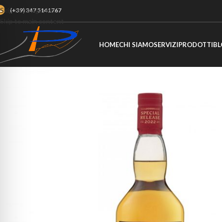
Skip to navigation
(+39) 347 5141767
Skip to main content
HOME
CHI SIAMO
SERVIZI
PRODOTTI
BL