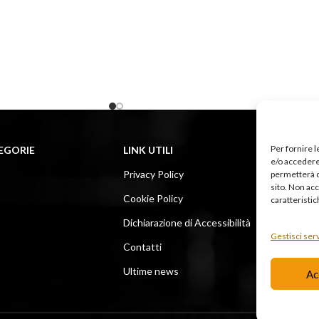
Per fornire 
EGORIE
LINK UTILI
LINK 
e/o accedere 
Privacy Policy
Insta
permetterà d
sito. Non ac
Cookie Policy
Face
caratteristic
Dichiarazione di Accessibilità
Diven
Gestisci serv
Contatti
I cors
Ultime news
Ac