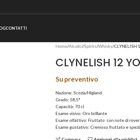
OG
CONTATTI
Home
Alcolici
Spirits
Whisky
CLYNELISH 
CLYNELISH 12 Y
Su preventivo
Nazione: Scozia/Higland
Grado: 58,5°
Capacità: 70 cl
Esame visivo: Oro brillante
Esame olfattivo: Fruttato con note di rove
Esame gustativo: Cremoso fruttato e spezi
Compara
Aggiungi alla wishlist