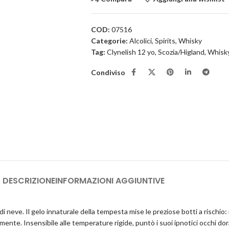
COD:
07516
Categorie:
Alcolici
,
Spirits
,
Whisky
Tag:
Clynelish 12 yo
,
Scozia/Higland
,
Whisk
Condiviso
DESCRIZIONE
INFORMAZIONI AGGIUNTIVE
 neve. Il gelo innaturale della tempesta mise le preziose botti a rischio: 
mente. Insensibile alle temperature rigide, puntò i suoi ipnotici occhi dor