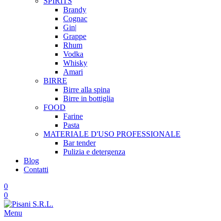
SPIRITS
Brandy
Cognac
Gin|
Grappe
Rhum
Vodka
Whisky
Amari
BIRRE
Birre alla spina
Birre in bottiglia
FOOD
Farine
Pasta
MATERIALE D'USO
PROFESSIONALE
Bar tender
Pulizia e detergenza
Blog
Contatti
0
0
Menu