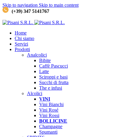
Skip to navigation
Skip to main content
(+39) 347 5141767
Home
Chi siamo
Servizi
Prodotti
Analcolici
Bibite
Caffè
Pascucci
Latte
Sciroppi e basi
Succhi di frutta
The e infusi
Alcolici
VINI
Vini Bianchi
Vini Rosé
Vini Rossi
BOLLICINE
Champagne
Spumanti