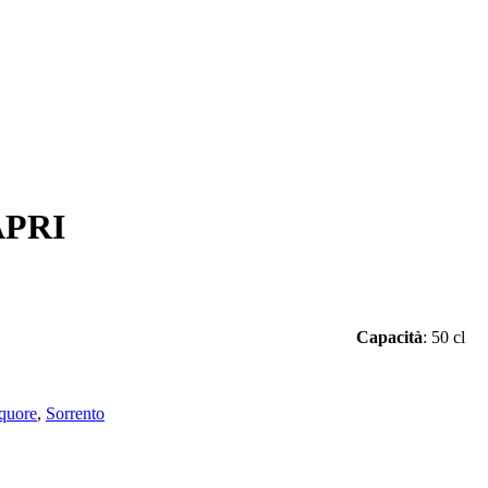
PRI
9°
Capacità
: 50 cl
quore
,
Sorrento