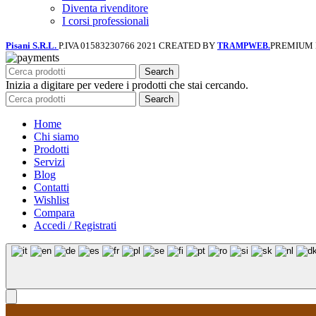
Diventa rivenditore
I corsi professionali
Pisani S.R.L.
P.IVA 01583230766
2021 CREATED BY
PREMIUM
TRAMPWEB.
Search
Inizia a digitare per vedere i prodotti che stai cercando.
Search
Home
Chi siamo
Prodotti
Servizi
Blog
Contatti
Wishlist
Compara
Accedi / Registrati