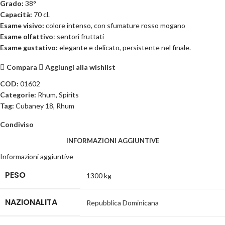
Grado:
38°
Capacità:
70 cl.
Esame visivo:
colore intenso, con sfumature rosso mogano
Esame olfattivo
: sentori fruttati
Esame gustativo:
elegante e delicato, persistente nel finale.
Compara
Aggiungi alla wishlist
COD:
01602
Categorie:
Rhum
,
Spirits
Tag:
Cubaney 18
,
Rhum
Condiviso
INFORMAZIONI AGGIUNTIVE
Informazioni aggiuntive
PESO
1300 kg
NAZIONALITA
Repubblica Dominicana