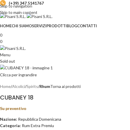
(+39) 347 5141767
Skip to navigation
Skip to main content
HOME
CHI SIAMO
SERVIZI
PRODOTTI
BLOG
CONTATTI
0
0
Menu
Sold out
Clicca per ingrandire
Home
Alcolici
Spirits
Rhum
Torna ai prodotti
CUBANEY 18
Su preventivo
Nazione:
Repubblica Domenicana
Categoria:
Rum Extra Premiu