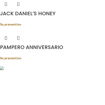
JACK DANIEL’S HONEY
Su preventivo
PAMPERO ANNIVERSARIO
Su preventivo
Food&Beverage distribution.
Via Giustino Fortunato, 81 - 85050 - Paterno (PZ)
Tel.: (+39) 347 5141767
Email: enoteca@pisanisrl.it