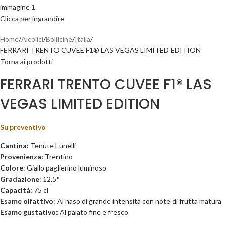
Clicca per ingrandire
Home
Alcolici
Bollicine
Italia
FERRARI TRENTO CUVEE F1® LAS VEGAS LIMITED EDITION
Torna ai prodotti
FERRARI TRENTO CUVEE F1® LAS
VEGAS LIMITED EDITION
Su preventivo
Cantina:
Tenute Lunelli
Provenienza:
Trentino
Colore
: Giallo paglierino luminoso
Gradazione
: 12,5°
Capacità:
75 cl
Esame olfattivo
: Al naso di grande intensità con note di frutta matura
Esame gustativo:
Al palato fine e fresco