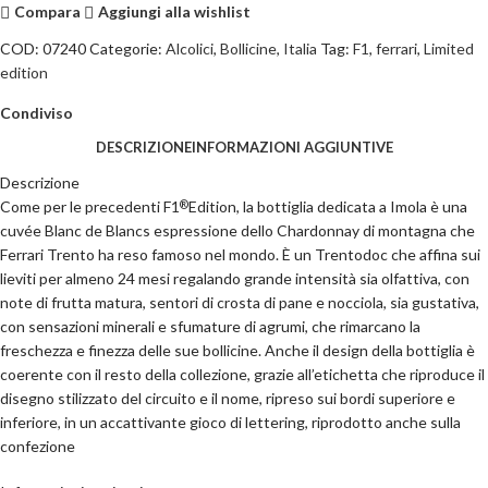
Compara
Aggiungi alla wishlist
COD:
07240
Categorie:
Alcolici
,
Bollicine
,
Italia
Tag:
F1
,
ferrari
,
Limited
edition
Condiviso
DESCRIZIONE
INFORMAZIONI AGGIUNTIVE
Descrizione
Come per le precedenti F1
Edition, la bottiglia dedicata a Imola è una
®
cuvée Blanc de Blancs espressione dello Chardonnay di montagna che
Ferrari Trento ha reso famoso nel mondo.
È un Trentodoc che affina sui
lieviti per almeno 24 mesi regalando grande intensità sia olfattiva, con
note di frutta matura, sentori di crosta di pane e nocciola, sia gustativa,
con sensazioni minerali e sfumature di agrumi, che rimarcano la
freschezza e finezza delle sue bollicine. Anche il design della bottiglia è
coerente con il resto della collezione, grazie all’etichetta che riproduce il
disegno stilizzato del circuito e il nome, ripreso sui bordi superiore e
inferiore, in un accattivante gioco di lettering, riprodotto anche sulla
confezione