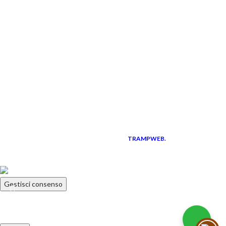
Ultime news
LINK UTILI
Instagram
Facebook
Diventa rivenditore
I corsi professionali
TRAMPWEB.
Pisani S.R.L.
P.IVA 01583230766
2021 CREATED BY
PREMIUM E-
COMMERCE
Gestisci consenso