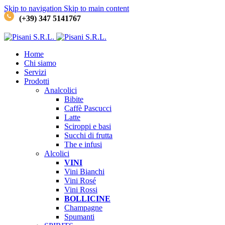
Skip to navigation
Skip to main content
(+39) 347 5141767
Home
Chi siamo
Servizi
Prodotti
Analcolici
Bibite
Caffè
Pascucci
Latte
Sciroppi e basi
Succhi di frutta
The e infusi
Alcolici
VINI
Vini Bianchi
Vini Rosé
Vini Rossi
BOLLICINE
Champagne
Spumanti