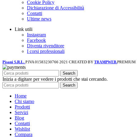
Cookie Policy
Dichiarazione di Accessibilità
Contatti
Ultime news
Link utili
Instagram
Facebook
Diventa rivenditore
I corsi professionali
Pisani S.R.L.
P.IVA 01583230766
2021 CREATED BY
PREMIUM
TRAMPWEB.
Search
Inizia a digitare per vedere i prodotti che stai cercando.
Search
Home
Chi siamo
Prodotti
Servizi
Blog
Contatti
Wishlist
Compara