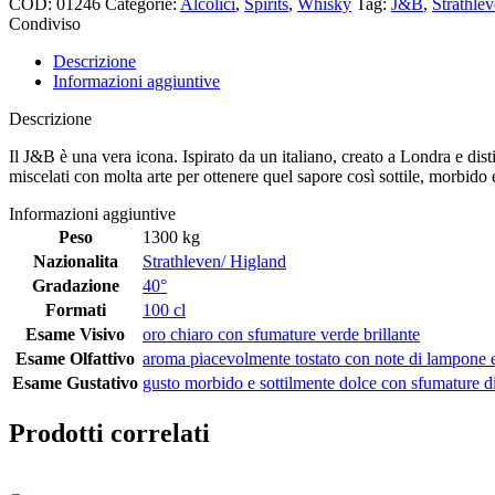
COD:
01246
Categorie:
Alcolici
,
Spirits
,
Whisky
Tag:
J&B
,
Strathle
Condiviso
Descrizione
Informazioni aggiuntive
Descrizione
Il J&B è una vera icona. Ispirato da un italiano, creato a Londra e di
miscelati con molta arte per ottenere quel sapore così sottile, morbido
Informazioni aggiuntive
Peso
1300 kg
Nazionalita
Strathleven/ Higland
Gradazione
40°
Formati
100 cl
Esame Visivo
oro chiaro con sfumature verde brillante
Esame Olfattivo
aroma piacevolmente tostato con note di lampone 
Esame Gustativo
gusto morbido e sottilmente dolce con sfumature d
Prodotti correlati