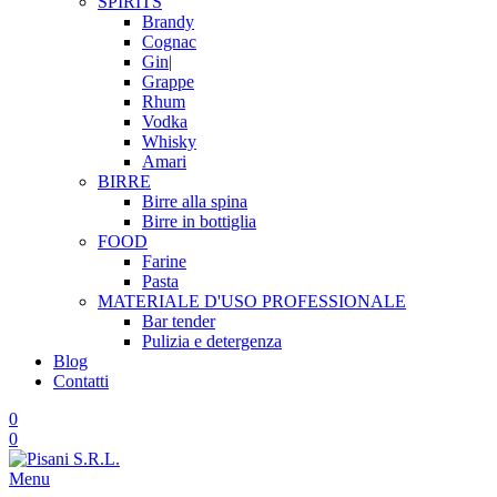
SPIRITS
Brandy
Cognac
Gin|
Grappe
Rhum
Vodka
Whisky
Amari
BIRRE
Birre alla spina
Birre in bottiglia
FOOD
Farine
Pasta
MATERIALE D'USO
PROFESSIONALE
Bar tender
Pulizia e detergenza
Blog
Contatti
0
0
Menu