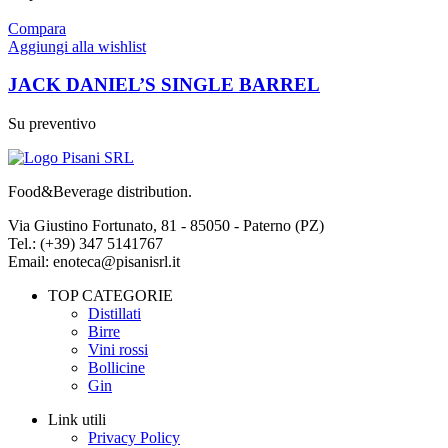
Compara
Aggiungi alla wishlist
JACK DANIEL’S SINGLE BARREL
Su preventivo
Food&Beverage distribution.
Via Giustino Fortunato, 81 - 85050 - Paterno (PZ)
Tel.: (+39) 347 5141767
Email: enoteca@pisanisrl.it
TOP CATEGORIE
Distillati
Birre
Vini rossi
Bollicine
Gin
Link utili
Privacy Policy