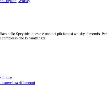
ven/Higland
,
Whisky
stillato nello Speyside, questo è uno dei più famosi whisky al mondo. P
 e complesso che lo caratterizza
e limone
i marmellata di lamponi