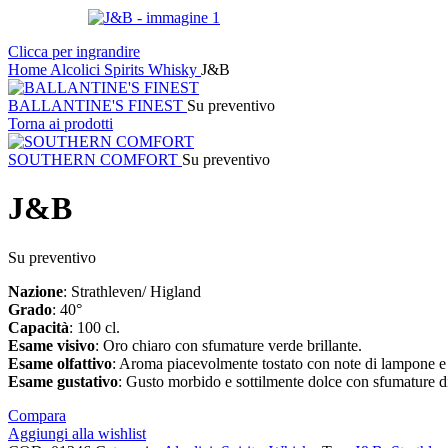
Clicca per ingrandire
Home
Alcolici
Spirits
Whisky
J&B
BALLANTINE'S FINEST
Su preventivo
Torna ai prodotti
SOUTHERN COMFORT
Su preventivo
J&B
Su preventivo
Nazione
: Strathleven/ Higland
Grado
: 40°
Capacità
: 100 cl.
Esame visivo
: Oro chiaro con sfumature verde brillante.
Esame olfattivo
: Aroma piacevolmente tostato con note di lampone e
Esame gustativo
: Gusto morbido e sottilmente dolce con sfumature d
Compara
Aggiungi alla wishlist