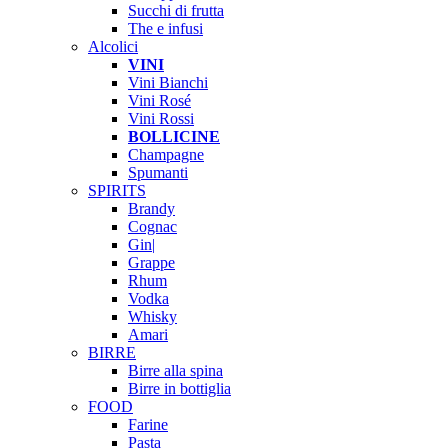
Succhi di frutta
The e infusi
Alcolici
VINI
Vini Bianchi
Vini Rosé
Vini Rossi
BOLLICINE
Champagne
Spumanti
SPIRITS
Brandy
Cognac
Gin|
Grappe
Rhum
Vodka
Whisky
Amari
BIRRE
Birre alla spina
Birre in bottiglia
FOOD
Farine
Pasta