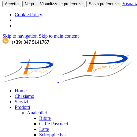
Visuali
Accetta
Nega
Visualizza le preferenze
Salva preferenze
Cookie Policy
Skip to navigation
Skip to main content
(+39) 347 5141767
Home
Chi siamo
Servizi
Prodotti
Analcolici
Bibite
Caffè
Pascucci
Latte
Sciroppi e basi