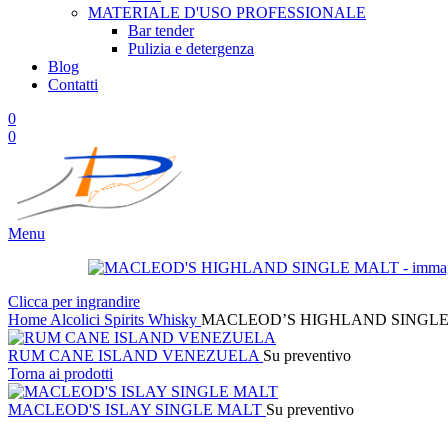
MATERIALE D'USO
PROFESSIONALE
Bar tender
Pulizia e detergenza
Blog
Contatti
0
0
Menu
Clicca per ingrandire
Home
Alcolici
Spirits
Whisky
MACLEOD’S HIGHLAND SINGL
RUM CANE ISLAND VENEZUELA
Su preventivo
Torna ai prodotti
MACLEOD'S ISLAY SINGLE MALT
Su preventivo