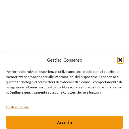
Privacy Policy
Cookie Policy
Dichiarazione di Accessibilità
Contatti
Ultime news
LINK UTILI
Gestisci Consenso
Instagram
Per fornire le migliori esperienze, utilizziamo tecnologie come i cookie per
memorizzare e/o accedere alle informazioni del dispositivo. Il consenso a
Facebook
queste tecnologie ci permetterà di elaborare dati come il comportamento di
navigazione o ID unici su questo sito. Non acconsentire o ritirare il consenso
Diventa rivenditore
può influire negativamente su alcune caratteristiche e funzioni.
I corsi professionali
Gestisci servizi
TRAMPWEB.
Pisani S.R.L.
P.IVA 01583230766
2021 CREATED BY
PREMIUM E-
Accetta
COMMERCE