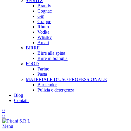
SPIRITS
Brandy
Cognac
Gin|
Grappe
Rhum
Vodka
Whisky
Amari
BIRRE
Birre alla spina
Birre in bottiglia
FOOD
Farine
Pasta
MATERIALE D'USO
PROFESSIONALE
Bar tender
Pulizia e detergenza
Blog
Contatti
0
0
Menu