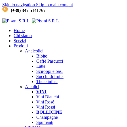
Skip to navigation
Skip to main content
(+39) 347 5141767
Home
Chi siamo
Servizi
Prodotti
Analcolici
Bibite
Caffè
Pascucci
Latte
Sciroppi e basi
Succhi di frutta
The e infusi
Alcolici
VINI
Vini Bianchi
Vini Rosé
Vini Rossi
BOLLICINE
Champagne
Spumanti