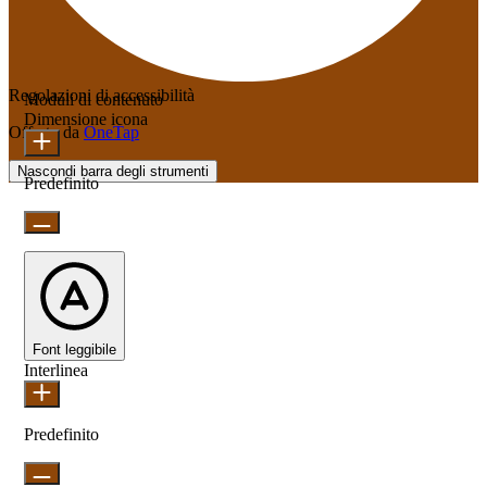
Regolazioni di accessibilità
Moduli di contenuto
Dimensione icona
Offerto da
OneTap
Nascondi barra degli strumenti
Predefinito
Font leggibile
Interlinea
Predefinito