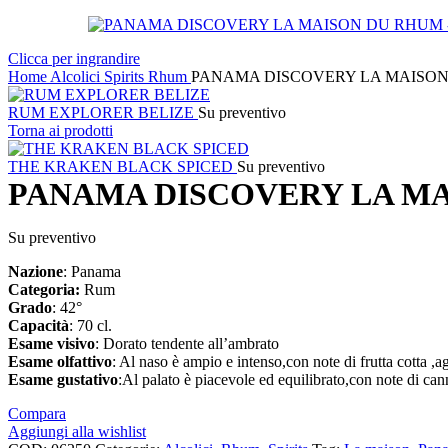
Clicca per ingrandire
Home
Alcolici
Spirits
Rhum
PANAMA DISCOVERY LA MAISO
RUM EXPLORER BELIZE
Su preventivo
Torna ai prodotti
THE KRAKEN BLACK SPICED
Su preventivo
PANAMA DISCOVERY LA M
Su preventivo
Nazione
: Panama
Categoria:
Rum
Grado
: 42°
Capacità
: 70 cl.
Esame
visivo
: Dorato tendente all’ambrato
Esame
olfattivo
: Al naso è ampio e intenso,con note di frutta cotta ,a
Esame
gustativo
:Al palato è piacevole ed equilibrato,con note di can
Compara
Aggiungi alla wishlist