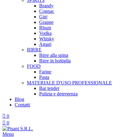
SPIRITS
Brandy
Cognac
Gin|
Grappe
Rhum
Vodka
Whisky
Amari
BIRRE
Birre alla spina
Birre in bottiglia
FOOD
Farine
Pasta
MATERIALE D'USO
PROFESSIONALE
Bar tender
Pulizia e detergenza
Blog
Contatti
0
0
Menu