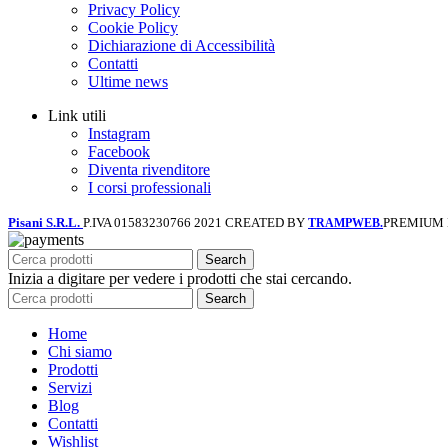
Privacy Policy
Cookie Policy
Dichiarazione di Accessibilità
Contatti
Ultime news
Link utili
Instagram
Facebook
Diventa rivenditore
I corsi professionali
Pisani S.R.L.
P.IVA 01583230766
2021 CREATED BY
PREMIUM
TRAMPWEB.
Search
Inizia a digitare per vedere i prodotti che stai cercando.
Search
Home
Chi siamo
Prodotti
Servizi
Blog
Contatti
Wishlist