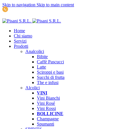
Skip to navigation
Skip to main content
(+39) 347 5141767
Home
Chi siamo
Servizi
Prodotti
Analcolici
Bibite
Caffè
Pascucci
Latte
Sciroppi e basi
Succhi di frutta
The e infusi
Alcolici
VINI
Vini Bianchi
Vini Rosé
Vini Rossi
BOLLICINE
Champagne
Spumanti