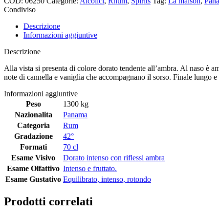
COD:
06250
Categorie:
Alcolici
,
Rhum
,
Spirits
Tag:
La maison
,
Pan
Condiviso
Descrizione
Informazioni aggiuntive
Descrizione
Alla vista si presenta di colore dorato tendente all’ambra. Al naso è am
note di cannella e vaniglia che accompagnano il sorso. Finale lungo e 
Informazioni aggiuntive
Peso
1300 kg
Nazionalita
Panama
Categoria
Rum
Gradazione
42°
Formati
70 cl
Esame Visivo
Dorato intenso con riflessi ambra
Esame Olfattivo
Intenso e fruttato.
Esame Gustativo
Equilibrato, intenso, rotondo
Prodotti correlati