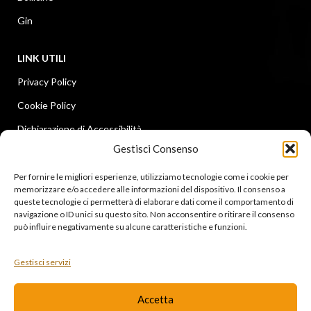
Gin
LINK UTILI
Privacy Policy
Cookie Policy
Dichiarazione di Accessibilità
Gestisci Consenso
Contatti
Ultime news
Per fornire le migliori esperienze, utilizziamo tecnologie come i cookie per
memorizzare e/o accedere alle informazioni del dispositivo. Il consenso a
queste tecnologie ci permetterà di elaborare dati come il comportamento di
LINK UTILI
navigazione o ID unici su questo sito. Non acconsentire o ritirare il consenso
può influire negativamente su alcune caratteristiche e funzioni.
Instagram
Facebook
Gestisci servizi
Diventa rivenditore
Accetta
I corsi professionali