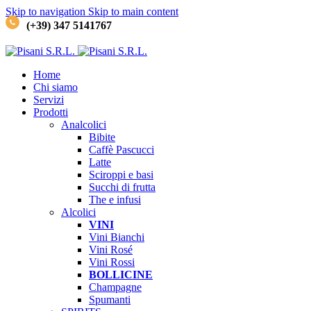
Skip to navigation
Skip to main content
(+39) 347 5141767
Home
Chi siamo
Servizi
Prodotti
Analcolici
Bibite
Caffè
Pascucci
Latte
Sciroppi e basi
Succhi di frutta
The e infusi
Alcolici
VINI
Vini Bianchi
Vini Rosé
Vini Rossi
BOLLICINE
Champagne
Spumanti