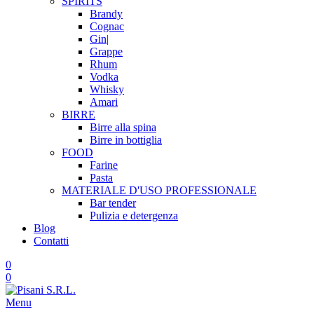
SPIRITS
Brandy
Cognac
Gin|
Grappe
Rhum
Vodka
Whisky
Amari
BIRRE
Birre alla spina
Birre in bottiglia
FOOD
Farine
Pasta
MATERIALE D'USO
PROFESSIONALE
Bar tender
Pulizia e detergenza
Blog
Contatti
0
0
Menu