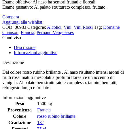
Esame olfattivo: Al naso ha sentori fruttati e floreali
Esame gustativo: Al palato strutturato complesso, fruttato.
Compara
Aggiungi alla wishlist
COD:
06983
Categorie:
Alcolici
,
Vini
,
Vini Rossi
Tag:
Domaine
Chanson
,
Francia
,
Pernand Vergelesses
Condiviso
Descrizione
Informazioni aggiuntive
Descrizione
Dal colore rosso rubino brillante . Al naso risultano intensi aromi di
frutti rossi maturi mescolati a profumi floreali e un accenno di
vaniglia. Al palato ben strutturato e complesso, tannini ben fatti,
retrogusto lungo e fruttato.
Informazioni aggiuntive
Peso
1500 kg
Provenienza
Francia
Colore
rosso rubino brillante
Gradazione
13°
Formati
75 cl