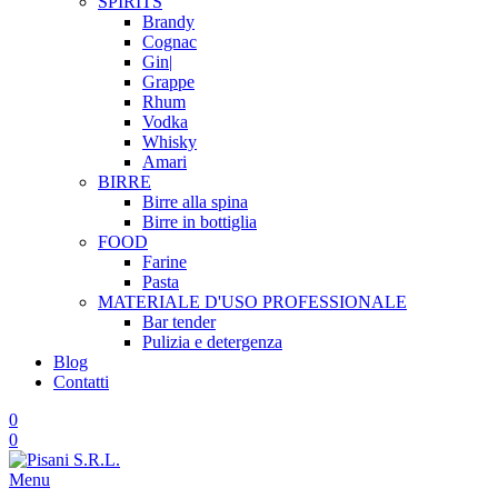
SPIRITS
Brandy
Cognac
Gin|
Grappe
Rhum
Vodka
Whisky
Amari
BIRRE
Birre alla spina
Birre in bottiglia
FOOD
Farine
Pasta
MATERIALE D'USO
PROFESSIONALE
Bar tender
Pulizia e detergenza
Blog
Contatti
0
0
Menu