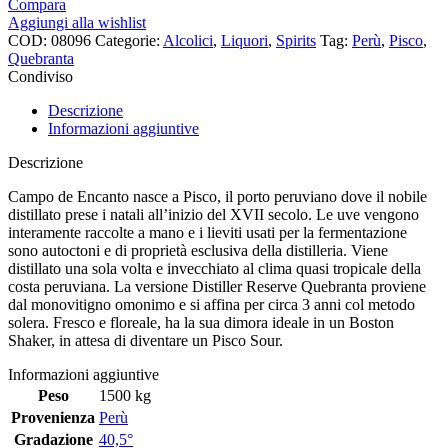
Compara
Aggiungi alla wishlist
COD:
08096
Categorie:
Alcolici
,
Liquori
,
Spirits
Tag:
Perù
,
Pisco
,
Quebranta
Condiviso
Descrizione
Informazioni aggiuntive
Descrizione
Campo de Encanto nasce a Pisco, il porto peruviano dove il nobile
distillato prese i natali all’inizio del XVII secolo. Le uve vengono
interamente raccolte a mano e i lieviti usati per la fermentazione
sono autoctoni e di proprietà esclusiva della distilleria. Viene
distillato una sola volta e invecchiato al clima quasi tropicale della
costa peruviana. La versione Distiller Reserve Quebranta proviene
dal monovitigno omonimo e si affina per circa 3 anni col metodo
solera. Fresco e floreale, ha la sua dimora ideale in un Boston
Shaker, in attesa di diventare un Pisco Sour.
Informazioni aggiuntive
Peso
1500 kg
Provenienza
Perù
Gradazione
40,5°