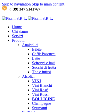
Skip to navigation
Skip to main content
(+39) 347 5141767
Home
Chi siamo
Servizi
Prodotti
Analcolici
Bibite
Caffè
Pascucci
Latte
Sciroppi e basi
Succhi di frutta
The e infusi
Alcolici
VINI
Vini Bianchi
Vini Rosé
Vini Rossi
BOLLICINE
Champagne
Spumanti