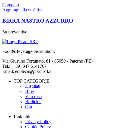
Compara
Aggiungi alla wishlist
BIRRA NASTRO AZZURRO
Su preventivo
Food&Beverage distribution.
Via Giustino Fortunato, 81 - 85050 - Paterno (PZ)
Tel.: (+39) 347 5141767
Email: enoteca@pisanisrl.it
TOP CATEGORIE
Distillati
Birre
Vini rossi
Bollicine
Gin
Link utili
Privacy Policy
Cookie Policy