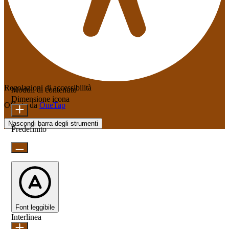
Regolazioni di accessibilità
Moduli di contenuto
Dimensione icona
Offerto da
OneTap
Nascondi barra degli strumenti
Predefinito
Font leggibile
Interlinea