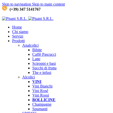
Skip to navigation
Skip to main content
(+39) 347 5141767
Home
Chi siamo
Servizi
Prodotti
Analcolici
Bibite
Caffè
Pascucci
Latte
Sciroppi e basi
Succhi di frutta
The e infusi
Alcolici
VINI
Vini Bianchi
Vini Rosé
Vini Rossi
BOLLICINE
Champagne
Spumanti