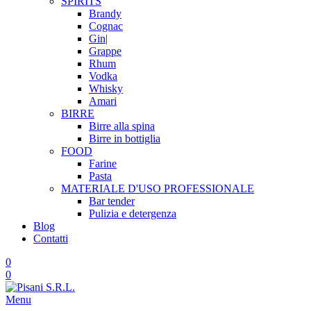
SPIRITS
Brandy
Cognac
Gin|
Grappe
Rhum
Vodka
Whisky
Amari
BIRRE
Birre alla spina
Birre in bottiglia
FOOD
Farine
Pasta
MATERIALE D'USO
PROFESSIONALE
Bar tender
Pulizia e detergenza
Blog
Contatti
0
0
Menu