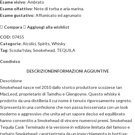
Esame visivo
: Ambrato
Esame olfattivo
: Note di torba e aria marina.
Esame gustativo
: Affumicato ed agrumato
Compara
Aggiungi alla wishlist
COD:
07455
Categorie:
Alcolici
,
Spirits
,
Whisky
Tag:
Scozia/Islay
,
Smokehead
,
TEQUILA
Condiviso
DESCRIZIONE
INFORMAZIONI AGGIUNTIVE
Descrizione
Smokehead nasce nel 2010 dallo storico produttore scozzese Ian
MacLeod, proprietario di Tamdhu e Glengoyne. Questo whisky è
prodotto da una distilleria il cui nome è tenuto rigorosamente segreto.
Si presenta in una confezione che non passa inosservata con un look
moderno e aggressivo che unita ad un sapore deciso ed equilibrato
hanno consentito a Smokehead di vincere numerosi premi. Smokehead
Tequila Cask Terminado è la versione in edizione limitata del famoso e
torbato Smokehead, caratterizzata da un invecchiamento in botti ex-