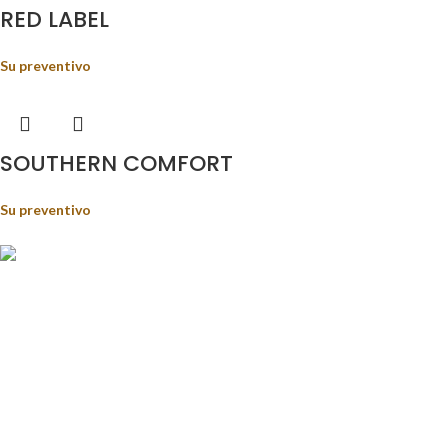
RED LABEL
Su preventivo
SOUTHERN COMFORT
Su preventivo
Food&Beverage distribution.
Via Giustino Fortunato, 81 - 85050 - Paterno (PZ)
Tel.: (+39) 347 5141767
Email: enoteca@pisanisrl.it
TOP CATEGORIE
Distillati