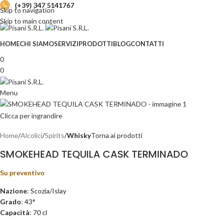
(+39) 347 5141767
Skip to navigation
Skip to main content
HOME
CHI SIAMO
SERVIZI
PRODOTTI
BLOG
CONTATTI
0
0
Menu
Clicca per ingrandire
Home
Alcolici
Spirits
Whisky
Torna ai prodotti
SMOKEHEAD TEQUILA CASK TERMINADO
Su preventivo
Nazione
: Scozia/Islay
Grado
: 43°
Capacità
: 70 cl