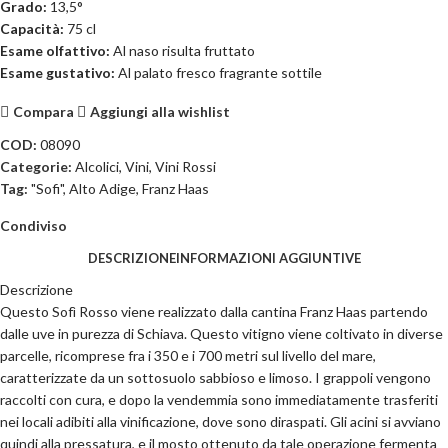
Grado:
13,5°
Capacità:
75 cl
Esame olfattivo:
Al naso risulta fruttato
Esame gustativo:
Al palato fresco fragrante sottile
Compara
Aggiungi alla wishlist
COD:
08090
Categorie:
Alcolici
,
Vini
,
Vini Rossi
Tag:
"Sofi"
,
Alto Adige
,
Franz Haas
Condiviso
DESCRIZIONE
INFORMAZIONI AGGIUNTIVE
Descrizione
Questo Sofì Rosso viene realizzato dalla cantina Franz Haas partendo
dalle uve in purezza di Schiava. Questo vitigno viene coltivato in diverse
parcelle, ricomprese fra i 350 e i 700 metri sul livello del mare,
caratterizzate da un sottosuolo sabbioso e limoso. I grappoli vengono
raccolti con cura, e dopo la vendemmia sono immediatamente trasferiti
nei locali adibiti alla vinificazione, dove sono diraspati. Gli acini si avviano
quindi alla pressatura, e il mosto ottenuto da tale operazione fermenta