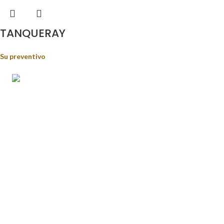
TANQUERAY
Su preventivo
Food&Beverage distribution.
Via Giustino Fortunato, 81 - 85050 - Paterno (PZ)
Tel.: (+39) 347 5141767
Email: enoteca@pisanisrl.it
TOP CATEGORIE
Distillati
Birre
Vini rossi