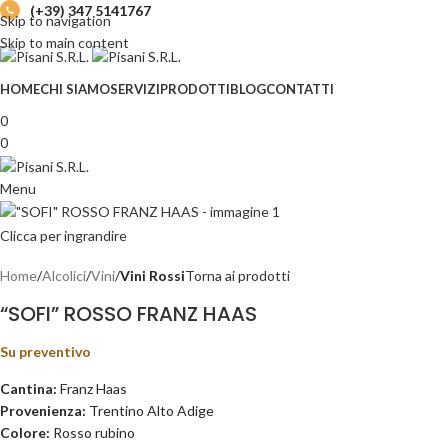
(+39) 347 5141767
Skip to navigation
Skip to main content
HOME
CHI SIAMO
SERVIZI
PRODOTTI
BLOG
CONTATTI
0
0
Menu
Clicca per ingrandire
Home
Alcolici
Vini
Vini Rossi
Torna ai prodotti
“SOFI” ROSSO FRANZ HAAS
Su preventivo
Cantina:
Franz Haas
Provenienza:
Trentino Alto Adige
Colore:
Rosso rubino