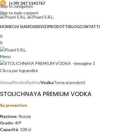
(+39) 347 5141767
Skip to navigation
Skip to main content
HOME
CHI SIAMO
SERVIZI
PRODOTTI
BLOG
CONTATTI
0
0
Menu
Clicca per ingrandire
Home
Alcolici
Spirits
Vodka
Torna ai prodotti
STOLICHNAYA PREMIUM VODKA
Su preventivo
Nazione
: Russia
Grado
: 40°
Capacità
: 100 cl