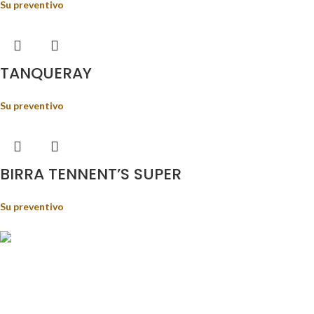
Su preventivo
TANQUERAY
Su preventivo
BIRRA TENNENT’S SUPER
Su preventivo
Food&Beverage distribution.
Via Giustino Fortunato, 81 - 85050 - Paterno (PZ)
Tel.: (+39) 347 5141767