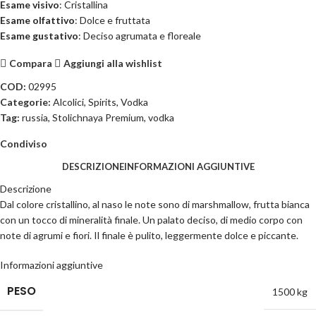
Esame visivo
: Cristallina
Esame olfattivo
: Dolce e fruttata
Esame gustativo
: Deciso agrumata e floreale
Compara
Aggiungi alla wishlist
COD:
02995
Categorie:
Alcolici
,
Spirits
,
Vodka
Tag:
russia
,
Stolichnaya Premium
,
vodka
Condiviso
DESCRIZIONE
INFORMAZIONI AGGIUNTIVE
Descrizione
Dal colore cristallino, al naso le note sono di marshmallow, frutta bianca
con un tocco di mineralità finale. Un palato deciso, di medio corpo con
note di agrumi e fiori. Il finale è pulito, leggermente dolce e piccante.
Informazioni aggiuntive
PESO
1500 kg