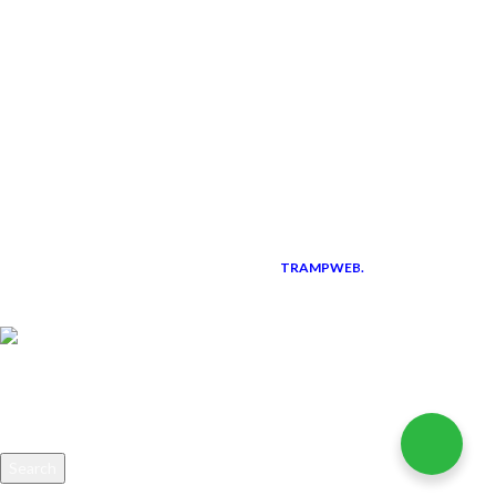
LINK UTILI
Instagram
Facebook
Diventa rivenditore
I corsi professionali
TRAMPWEB.
Pisani S.R.L.
P.IVA 01583230766
2021 CREATED BY
PREMIUM E-
COMMERCE
Search
Inizia a digitare per vedere i prodotti che stai cercando.