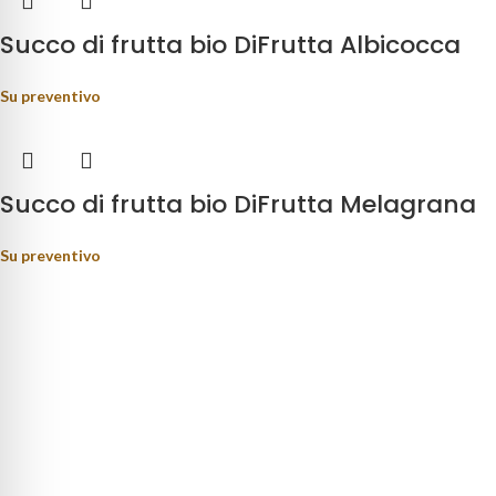
Succo di frutta bio DiFrutta Albicocca
Su preventivo
Succo di frutta bio DiFrutta Melagrana
Su preventivo
rage distribution.
ino Fortunato, 81 - 85050 - Paterno (PZ)
9) 347 5141767
oteca@pisanisrl.it
TEGORIE