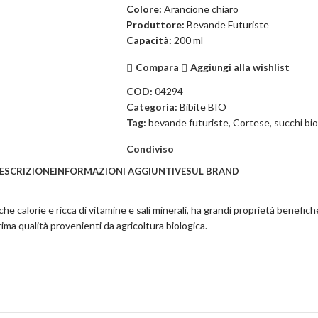
Colore:
Arancione chiaro
Produttore:
Bevande Futuriste
Capacità:
200 ml
Compara
Aggiungi alla wishlist
COD:
04294
Categoria:
Bibite BIO
Tag:
bevande futuriste
,
Cortese
,
succhi bio
Condiviso
ESCRIZIONE
INFORMAZIONI AGGIUNTIVE
SUL BRAND
che calorie e ricca di vitamine e sali minerali, ha grandi proprietà benefi
ma qualità provenienti da agricoltura biologica.