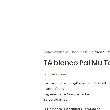
Home
Analcolici
The e Infusi
Tè bianco Pa
Tè bianco Pai Mu T
Su preventivo
Tè bianco, scelto dagli intenditori come il p
piante cinesi. .
Ingredienti: tè Cina pai mu tan
Barattolo gr. 80.
Compara
Aggiungi alla wishlist