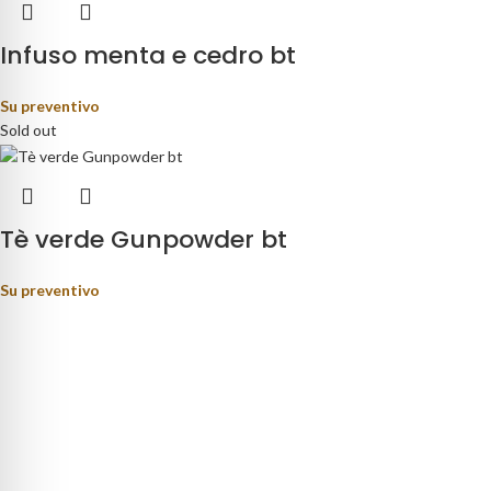
Infuso menta e cedro bt
Su preventivo
Sold out
Tè verde Gunpowder bt
Su preventivo
rage distribution.
ino Fortunato, 81 - 85050 - Paterno (PZ)
9) 347 5141767
oteca@pisanisrl.it