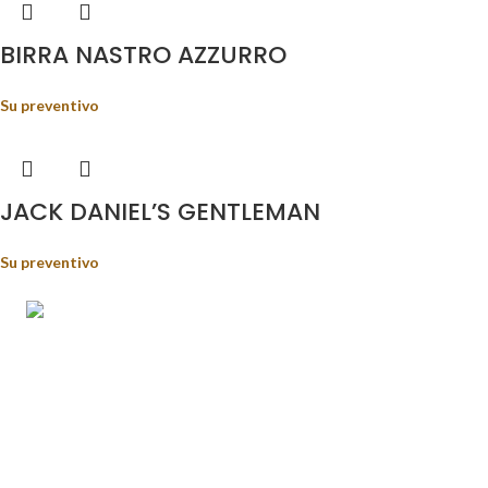
BIRRA NASTRO AZZURRO
Su preventivo
JACK DANIEL’S GENTLEMAN
Su preventivo
Food&Beverage distribution.
Via Giustino Fortunato, 81 - 85050 - Paterno (PZ)
Tel.: (+39) 347 5141767
Email: enoteca@pisanisrl.it
TOP CATEGORIE