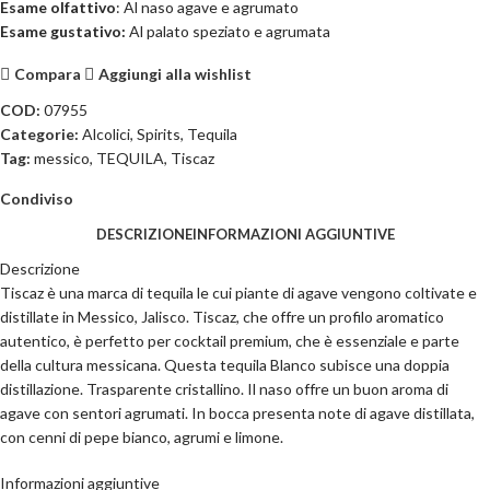
Esame
olfattivo
: Al naso agave e agrumato
Esame
gustativo:
Al palato speziato e agrumata
Compara
Aggiungi alla wishlist
COD:
07955
Categorie:
Alcolici
,
Spirits
,
Tequila
Tag:
messico
,
TEQUILA
,
Tiscaz
Condiviso
DESCRIZIONE
INFORMAZIONI AGGIUNTIVE
Descrizione
Tiscaz è una marca di tequila le cui piante di agave vengono coltivate e
distillate in Messico, Jalisco. Tiscaz, che offre un profilo aromatico
autentico, è perfetto per cocktail premium, che è essenziale e parte
della cultura messicana. Questa tequila Blanco subisce una doppia
distillazione. Trasparente cristallino. Il naso offre un buon aroma di
agave con sentori agrumati. In bocca presenta note di agave distillata,
con cenni di pepe bianco, agrumi e limone.
Informazioni aggiuntive