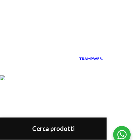
LINK UTILI
Instagram
Facebook
Diventa rivenditore
I corsi professionali
TRAMPWEB.
Pisani S.R.L.
P.IVA 01583230766
2021 CREATED BY
PREMIUM E-
COMMERCE