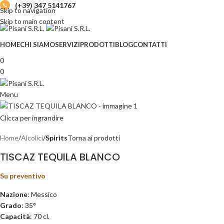
(+39) 347 5141767
Skip to navigation
Skip to main content
HOME
CHI SIAMO
SERVIZI
PRODOTTI
BLOG
CONTATTI
0
0
Menu
Clicca per ingrandire
Home
Alcolici
Spirits
Torna ai prodotti
TISCAZ TEQUILA BLANCO
Su preventivo
Nazione
: Messico
Grado
: 35°
Capacità
: 70 cl.