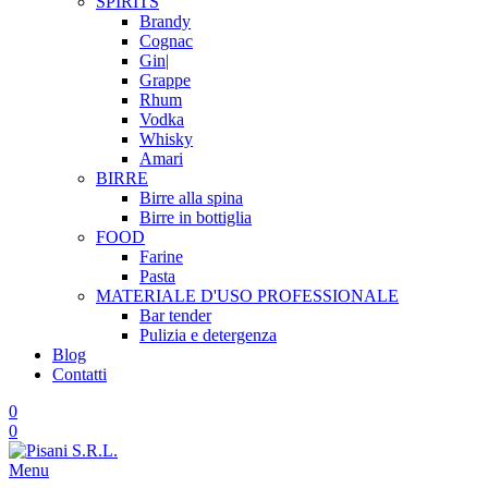
SPIRITS
Brandy
Cognac
Gin|
Grappe
Rhum
Vodka
Whisky
Amari
BIRRE
Birre alla spina
Birre in bottiglia
FOOD
Farine
Pasta
MATERIALE D'USO
PROFESSIONALE
Bar tender
Pulizia e detergenza
Blog
Contatti
0
0
Menu