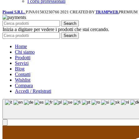
I corsi professionali
Pisani S.R.L.
P.IVA 01583230766
2021 CREATED BY
PREMIUM
TRAMPWEB.
Search
Inizia a digitare per vedere i prodotti che stai cercando.
Search
Home
Chi siamo
Prodotti
Servizi
Blog
Contatti
Wishlist
Compara
Accedi / Registrati