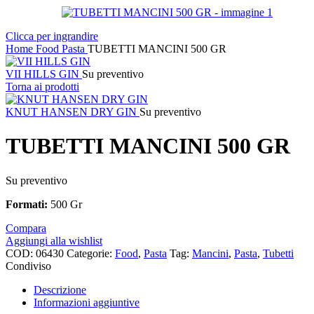
Clicca per ingrandire
Home
Food
Pasta
TUBETTI MANCINI 500 GR
VII HILLS GIN
Su preventivo
Torna ai prodotti
KNUT HANSEN DRY GIN
Su preventivo
TUBETTI MANCINI 500 GR
Su preventivo
Formati:
500 Gr
Compara
Aggiungi alla wishlist
COD:
06430
Categorie:
Food
,
Pasta
Tag:
Mancini
,
Pasta
,
Tubetti
Condiviso
Descrizione
Informazioni aggiuntive