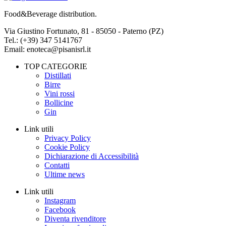
Food&Beverage distribution.
Via Giustino Fortunato, 81 - 85050 - Paterno (PZ)
Tel.: (+39) 347 5141767
Email: enoteca@pisanisrl.it
TOP CATEGORIE
Distillati
Birre
Vini rossi
Bollicine
Gin
Link utili
Privacy Policy
Cookie Policy
Dichiarazione di Accessibilità
Contatti
Ultime news
Link utili
Instagram
Facebook
Diventa rivenditore