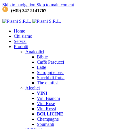
Skip to navigation
Skip to main content
(+39) 347 5141767
Home
Chi siamo
Servizi
Prodotti
Analcolici
Bibite
Caffè
Pascucci
Latte
Sciroppi e basi
Succhi di frutta
The e infusi
Alcolici
VINI
Vini Bianchi
Vini Rosé
Vini Rossi
BOLLICINE
Champagne
Spumanti