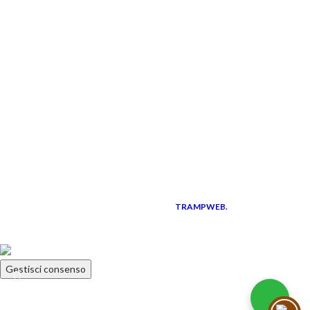
Contatti
Ultime news
LINK UTILI
Instagram
Facebook
Diventa rivenditore
I corsi professionali
TRAMPWEB.
Pisani S.R.L.
P.IVA 01583230766
2021 CREATED BY
PREMIUM E-
COMMERCE
Gestisci consenso