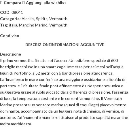
Compara
Aggiungi alla wishlist
COD:
08041
Categorie:
Alcolici
,
Spirits
,
Vermouth
Tag:
italia
,
Mancino Marino
,
Vermouth
Condiviso
DESCRIZIONE
INFORMAZIONI AGGIUNTIVE
Descrizione
Il primo vermouth affinato sott’acqua . Un edizione speciale di 600
bottiglie racchiuse in una smart cage, immerse per sei mesi nell’acqua
liguri di Portofino, a 52 metri con 6 bar di pressione atmosferica.
L’affinamento in mare conferisce una maggiore ossidazione al liquido di
partenza. e il risultato finale post affinamento è un’esperienza unica e
suggestiva grazie al ruolo giocato dalla differenza di pressione, l’assenza
di luce, la temperatura costante e le correnti armoniche. Il Vermouth
Marino presenta un sentore marino (quasi di coquillage) piacevolmente
dominante, accompagnato da un leggera nota di chimico, di vernice, di
acetone. L’affinamento marino restituisce al prodotto sapidità ma anche
molta morbidezza.