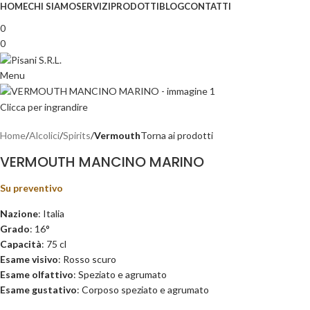
HOME
CHI SIAMO
SERVIZI
PRODOTTI
BLOG
CONTATTI
0
0
Menu
Clicca per ingrandire
Home
Alcolici
Spirits
Vermouth
Torna ai prodotti
VERMOUTH MANCINO MARINO
Su preventivo
Nazione
: Italia
Grado
: 16°
Capacità
: 75 cl
Esame
visivo
: Rosso scuro
Esame olfattivo
: Speziato e agrumato
Esame
gustativo
: Corposo speziato e agrumato