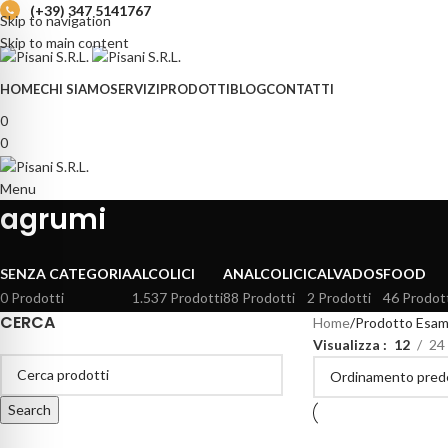
(+39) 347 5141767
Skip to navigation
Skip to main content
HOME
CHI SIAMO
SERVIZI
PRODOTTI
BLOG
CONTATTI
0
0
Menu
agrumi
SENZA CATEGORIA
ALCOLICI
ANALCOLICI
CALVADOS
FOOD
0 Prodotti
1.537 Prodotti
88 Prodotti
2 Prodotti
46 Prodot
CERCA
Home
Prodotto Esam
Visualizza
12
24
Search