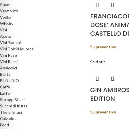
Rhum
Vermouth
FRANCIACO
Vodka
DOSE’ ANIM
Whisky
Vini
CASTELLO D
Aceto
Vini Bianchi
Su preventivo
Vini Dolci/Liquorosi
Vini Rosè
Vini Rossi
Sold out
Analcolici
Bibite
Bibite BIO
Caffè
GIN AMBROS
Latte
EDITION
Sciroppi&basi
Succhi di frutta
Su preventivo
The e Infusi
Calvados
Food