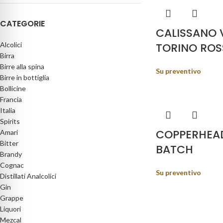
CATEGORIE
CALISSANO 
Alcolici
TORINO RO
Birra
Birre alla spina
Su preventivo
Birre in bottiglia
Bollicine
Francia
Italia
Spirits
COPPERHEAD
Amari
Bitter
BATCH
Brandy
Cognac
Su preventivo
Distillati Analcolici
Gin
Grappe
Liquori
Mezcal