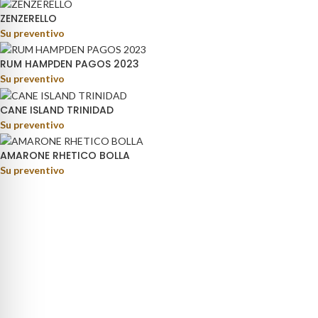
ZENZERELLO
Su preventivo
RUM HAMPDEN PAGOS 2023
Su preventivo
CANE ISLAND TRINIDAD
Su preventivo
AMARONE RHETICO BOLLA
Su preventivo
rage distribution.
ino Fortunato, 81 - 85050 - Paterno (PZ)
9) 347 5141767
oteca@pisanisrl.it
TEGORIE