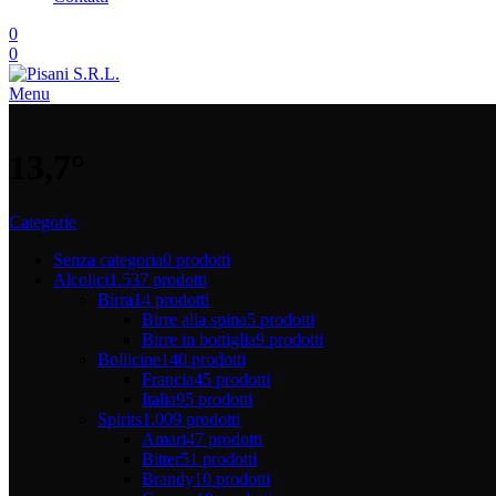
0
0
Menu
13,7°
Categorie
Senza categoria
0 prodotti
Alcolici
1.537 prodotti
Birra
14 prodotti
Birre alla spina
5 prodotti
Birre in bottiglia
9 prodotti
Bollicine
140 prodotti
Francia
45 prodotti
Italia
95 prodotti
Spirits
1.009 prodotti
Amari
47 prodotti
Bitter
51 prodotti
Brandy
10 prodotti