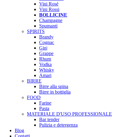
Vini Rosé
Vini Rossi
BOLLICINE
Champagne
Spumanti
SPIRITS
Brandy
Cognac
Gin|
Grappe
Rhum
Vodka
Whisky
Amari
BIRRE
Birre alla spina
Birre in bottiglia
FOOD
Farine
Pasta
MATERIALE D'USO
PROFESSIONALE
Bar tender
Pulizia e detergenza
Blog
Contatti