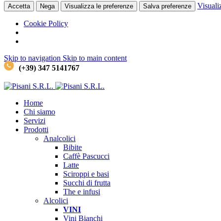
Visuali
Accetta
Nega
Visualizza le preferenze
Salva preferenze
Cookie Policy
Skip to navigation
Skip to main content
(+39) 347 5141767
Home
Chi siamo
Servizi
Prodotti
Analcolici
Bibite
Caffè
Pascucci
Latte
Sciroppi e basi
Succhi di frutta
The e infusi
Alcolici
VINI
Vini Bianchi