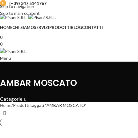
(+39) 347 5141767
Skip to navigation
Skip to main content
HOME
CHI SIAMO
SERVIZI
PRODOTTI
BLOG
CONTATTI
0
0
Menu
AMBAR MOSCATO
Categorie
Home
Prodotti taggati “AMBAR MOSCATO”