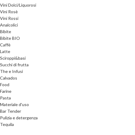
Vini Dolci/Liquorosi
Vini Rosè
Vini Rossi
Analcolici
Bibite
Bibite BIO
Caffè
Latte
Sciroppi&basi
Succhi di frutta
The e Infusi
Calvados
Food
Farine
Pasta
Materiale d'uso
Bar Tender
Pulizia e detergenza
Tequila