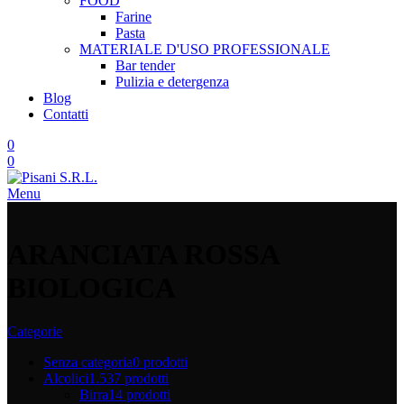
FOOD
Farine
Pasta
MATERIALE D'USO
PROFESSIONALE
Bar tender
Pulizia e detergenza
Blog
Contatti
0
0
Menu
ARANCIATA ROSSA
BIOLOGICA
Categorie
Senza categoria
0 prodotti
Alcolici
1.537 prodotti
Birra
14 prodotti