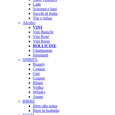
Latte
Sciroppi e basi
Succhi di frutta
The e infusi
Alcolici
VINI
Vini Bianchi
Vini Rosé
Vini Rossi
BOLLICINE
Champagne
Spumanti
SPIRITS
Brandy
Cognac
Gin|
Grappe
Rhum
Vodka
Whisky
Amari
BIRRE
Birre alla spina
Birre in bottiglia