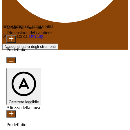
Impostazioni di accessibilità
Moduli di contenuto
Dimensione del carattere
Sviluppato da
OneTap
Nascondi barra degli strumenti
Predefinito
Carattere leggibile
Altezza della linea
Predefinito