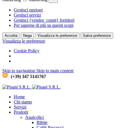
Gestisci opzioni
Gestisci servizi
Gestisci {vendor_count} fornitori
Per saperne di più su questi scopi
Accetta
Nega
Visualizza le preferenze
Salva preferenze
Visualizza le preferenze
Cookie Policy
Skip to navigation
Skip to main content
(+39) 347 5141767
Home
Chi siamo
Servizi
Prodotti
Analcolici
Bibite
Caffè
Pascucci