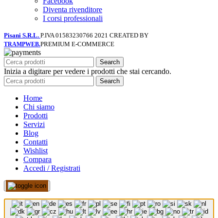
Facebook
Diventa rivenditore
I corsi professionali
Pisani S.R.L.
P.IVA 01583230766
2021 CREATED BY
PREMIUM E-COMMERCE
TRAMPWEB.
Search
Inizia a digitare per vedere i prodotti che stai cercando.
Search
Home
Chi siamo
Prodotti
Servizi
Blog
Contatti
Wishlist
Compara
Accedi / Registrati