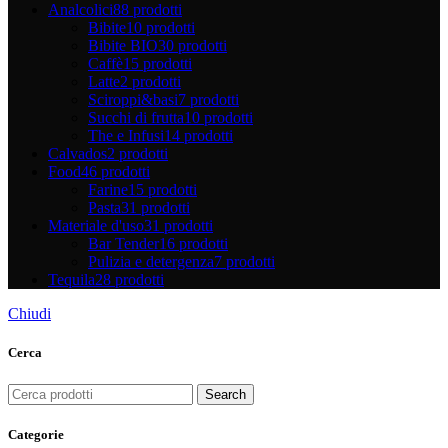
Analcolici
88 prodotti
Bibite
10 prodotti
Bibite BIO
30 prodotti
Caffè
15 prodotti
Latte
2 prodotti
Sciroppi&basi
7 prodotti
Succhi di frutta
10 prodotti
The e Infusi
14 prodotti
Calvados
2 prodotti
Food
46 prodotti
Farine
15 prodotti
Pasta
31 prodotti
Materiale d'uso
31 prodotti
Bar Tender
16 prodotti
Pulizia e detergenza
7 prodotti
Tequila
28 prodotti
Chiudi
Cerca
Search
Categorie