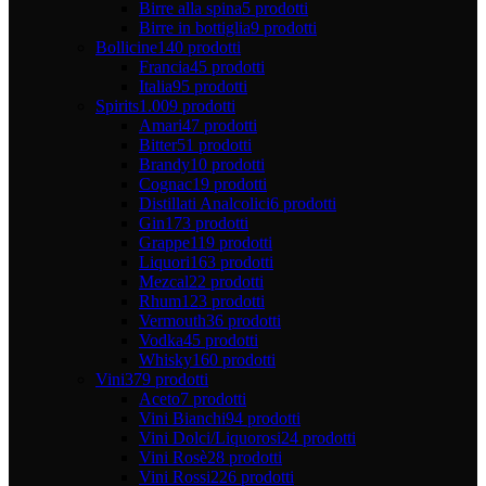
Birre alla spina
5 prodotti
Birre in bottiglia
9 prodotti
Bollicine
140 prodotti
Francia
45 prodotti
Italia
95 prodotti
Spirits
1.009 prodotti
Amari
47 prodotti
Bitter
51 prodotti
Brandy
10 prodotti
Cognac
19 prodotti
Distillati Analcolici
6 prodotti
Gin
173 prodotti
Grappe
119 prodotti
Liquori
163 prodotti
Mezcal
22 prodotti
Rhum
123 prodotti
Vermouth
36 prodotti
Vodka
45 prodotti
Whisky
160 prodotti
Vini
379 prodotti
Aceto
7 prodotti
Vini Bianchi
94 prodotti
Vini Dolci/Liquorosi
24 prodotti
Vini Rosè
28 prodotti
Vini Rossi
226 prodotti