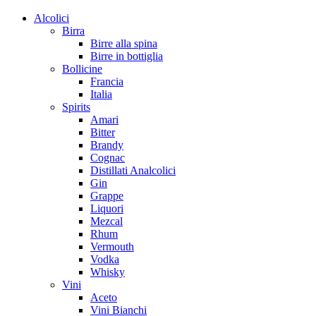
Alcolici
Birra
Birre alla spina
Birre in bottiglia
Bollicine
Francia
Italia
Spirits
Amari
Bitter
Brandy
Cognac
Distillati Analcolici
Gin
Grappe
Liquori
Mezcal
Rhum
Vermouth
Vodka
Whisky
Vini
Aceto
Vini Bianchi