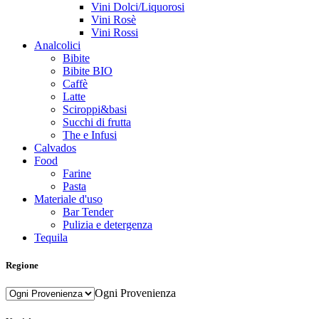
Vini Dolci/Liquorosi
Vini Rosè
Vini Rossi
Analcolici
Bibite
Bibite BIO
Caffè
Latte
Sciroppi&basi
Succhi di frutta
The e Infusi
Calvados
Food
Farine
Pasta
Materiale d'uso
Bar Tender
Pulizia e detergenza
Tequila
Regione
Ogni Provenienza