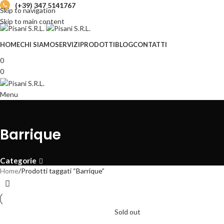
(+39) 347 5141767
Skip to navigation
Skip to main content
HOME
CHI SIAMO
SERVIZI
PRODOTTI
BLOG
CONTATTI
0
0
Menu
Barrique
Categorie
Home
Prodotti taggati “Barrique”
Sold out