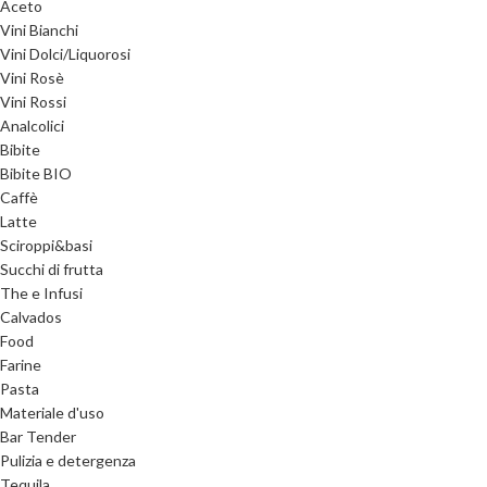
Aceto
Vini Bianchi
Vini Dolci/Liquorosi
Vini Rosè
Vini Rossi
Analcolici
Bibite
Bibite BIO
Caffè
Latte
Sciroppi&basi
Succhi di frutta
The e Infusi
Calvados
Food
Farine
Pasta
Materiale d'uso
Bar Tender
Pulizia e detergenza
Tequila