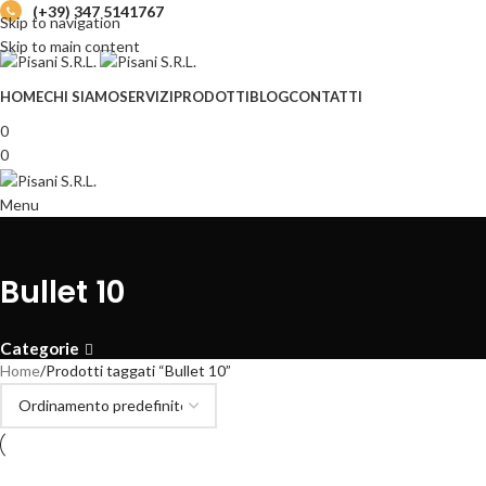
(+39) 347 5141767
Skip to navigation
Skip to main content
HOME
CHI SIAMO
SERVIZI
PRODOTTI
BLOG
CONTATTI
0
0
Menu
Bullet 10
Categorie
Home
Prodotti taggati “Bullet 10”