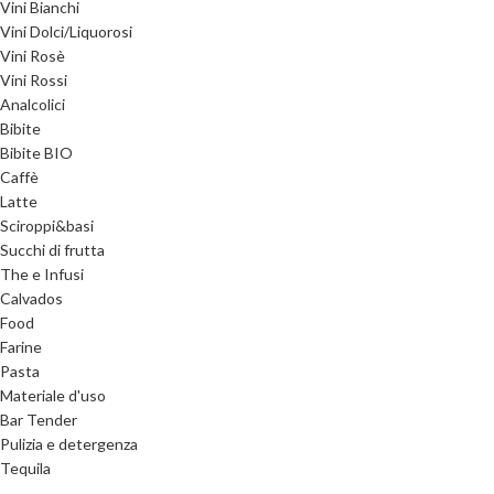
Vini Bianchi
Vini Dolci/Liquorosi
Vini Rosè
Vini Rossi
Analcolici
Bibite
Bibite BIO
Caffè
Latte
Sciroppi&basi
Succhi di frutta
The e Infusi
Calvados
Food
Farine
Pasta
Materiale d'uso
Bar Tender
Pulizia e detergenza
Tequila