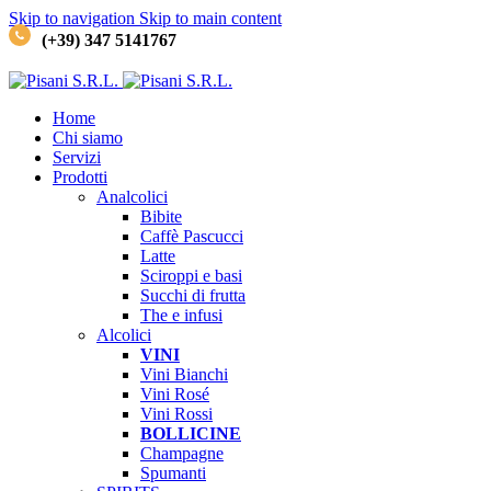
Skip to navigation
Skip to main content
(+39) 347 5141767
Home
Chi siamo
Servizi
Prodotti
Analcolici
Bibite
Caffè
Pascucci
Latte
Sciroppi e basi
Succhi di frutta
The e infusi
Alcolici
VINI
Vini Bianchi
Vini Rosé
Vini Rossi
BOLLICINE
Champagne
Spumanti