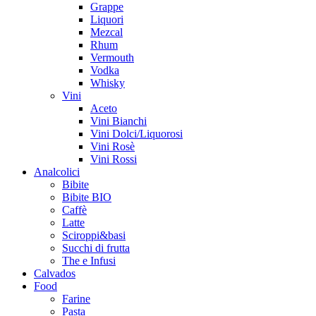
Grappe
Liquori
Mezcal
Rhum
Vermouth
Vodka
Whisky
Vini
Aceto
Vini Bianchi
Vini Dolci/Liquorosi
Vini Rosè
Vini Rossi
Analcolici
Bibite
Bibite BIO
Caffè
Latte
Sciroppi&basi
Succhi di frutta
The e Infusi
Calvados
Food
Farine
Pasta