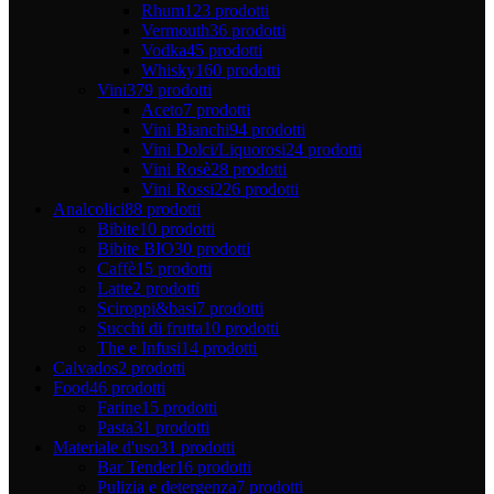
Rhum
123 prodotti
Vermouth
36 prodotti
Vodka
45 prodotti
Whisky
160 prodotti
Vini
379 prodotti
Aceto
7 prodotti
Vini Bianchi
94 prodotti
Vini Dolci/Liquorosi
24 prodotti
Vini Rosè
28 prodotti
Vini Rossi
226 prodotti
Analcolici
88 prodotti
Bibite
10 prodotti
Bibite BIO
30 prodotti
Caffè
15 prodotti
Latte
2 prodotti
Sciroppi&basi
7 prodotti
Succhi di frutta
10 prodotti
The e Infusi
14 prodotti
Calvados
2 prodotti
Food
46 prodotti
Farine
15 prodotti
Pasta
31 prodotti
Materiale d'uso
31 prodotti
Bar Tender
16 prodotti
Pulizia e detergenza
7 prodotti