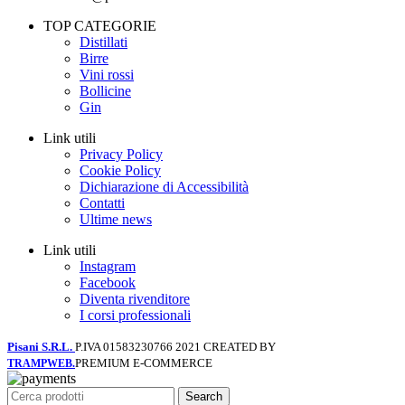
TOP CATEGORIE
Distillati
Birre
Vini rossi
Bollicine
Gin
Link utili
Privacy Policy
Cookie Policy
Dichiarazione di Accessibilità
Contatti
Ultime news
Link utili
Instagram
Facebook
Diventa rivenditore
I corsi professionali
Pisani S.R.L.
P.IVA 01583230766
2021 CREATED BY
PREMIUM E-COMMERCE
TRAMPWEB.
Search