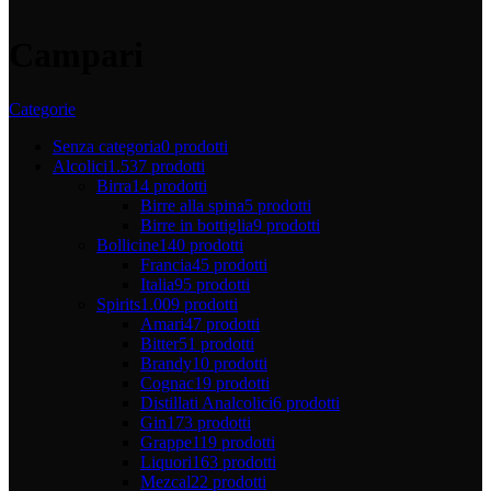
Campari
Categorie
Senza categoria
0 prodotti
Alcolici
1.537 prodotti
Birra
14 prodotti
Birre alla spina
5 prodotti
Birre in bottiglia
9 prodotti
Bollicine
140 prodotti
Francia
45 prodotti
Italia
95 prodotti
Spirits
1.009 prodotti
Amari
47 prodotti
Bitter
51 prodotti
Brandy
10 prodotti
Cognac
19 prodotti
Distillati Analcolici
6 prodotti
Gin
173 prodotti
Grappe
119 prodotti
Liquori
163 prodotti
Mezcal
22 prodotti