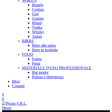
SPIRITS
Brandy
Cognac
Gin|
Grappe
Rhum
Vodka
Whisky
Amari
BIRRE
Birre alla spina
Birre in bottiglia
FOOD
Farine
Pasta
MATERIALE D'USO
PROFESSIONALE
Bar tender
Pulizia e detergenza
Blog
Contatti
0
0
Menu