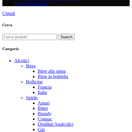
Tequila
28 prodotti
Chiudi
Cerca
Search
Categorie
Alcolici
Birra
Birre alla spina
Birre in bottiglia
Bollicine
Francia
Italia
Spirits
Amari
Bitter
Brandy
Cognac
Distillati Analcolici
Gin