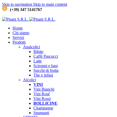
Skip to navigation
Skip to main content
(+39) 347 5141767
Home
Chi siamo
Servizi
Prodotti
Analcolici
Bibite
Caffè
Pascucci
Latte
Sciroppi e basi
Succhi di frutta
The e infusi
Alcolici
VINI
Vini Bianchi
Vini Rosé
Vini Rossi
BOLLICINE
Champagne
Spumanti