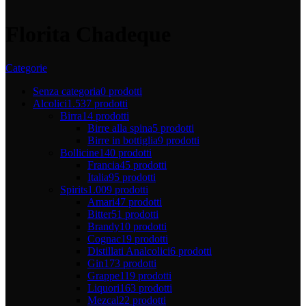
Florita Chadeque
Categorie
Senza categoria
0 prodotti
Alcolici
1.537 prodotti
Birra
14 prodotti
Birre alla spina
5 prodotti
Birre in bottiglia
9 prodotti
Bollicine
140 prodotti
Francia
45 prodotti
Italia
95 prodotti
Spirits
1.009 prodotti
Amari
47 prodotti
Bitter
51 prodotti
Brandy
10 prodotti
Cognac
19 prodotti
Distillati Analcolici
6 prodotti
Gin
173 prodotti
Grappe
119 prodotti
Liquori
163 prodotti
Mezcal
22 prodotti