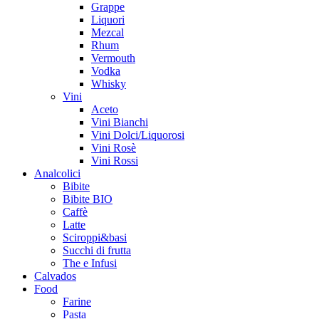
Grappe
Liquori
Mezcal
Rhum
Vermouth
Vodka
Whisky
Vini
Aceto
Vini Bianchi
Vini Dolci/Liquorosi
Vini Rosè
Vini Rossi
Analcolici
Bibite
Bibite BIO
Caffè
Latte
Sciroppi&basi
Succhi di frutta
The e Infusi
Calvados
Food
Farine
Pasta