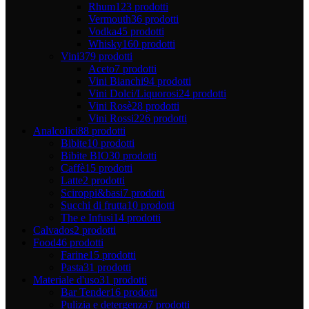
Rhum
123 prodotti
Vermouth
36 prodotti
Vodka
45 prodotti
Whisky
160 prodotti
Vini
379 prodotti
Aceto
7 prodotti
Vini Bianchi
94 prodotti
Vini Dolci/Liquorosi
24 prodotti
Vini Rosè
28 prodotti
Vini Rossi
226 prodotti
Analcolici
88 prodotti
Bibite
10 prodotti
Bibite BIO
30 prodotti
Caffè
15 prodotti
Latte
2 prodotti
Sciroppi&basi
7 prodotti
Succhi di frutta
10 prodotti
The e Infusi
14 prodotti
Calvados
2 prodotti
Food
46 prodotti
Farine
15 prodotti
Pasta
31 prodotti
Materiale d'uso
31 prodotti
Bar Tender
16 prodotti
Pulizia e detergenza
7 prodotti