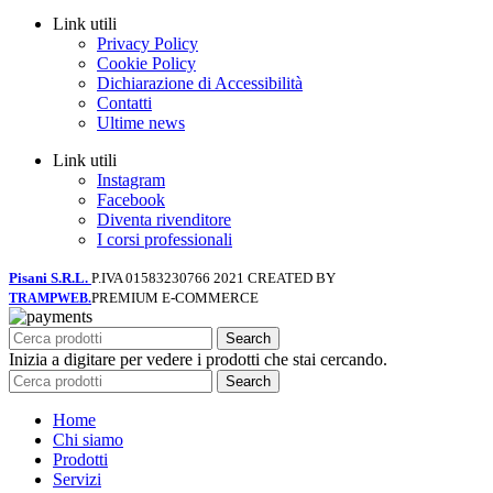
Link utili
Privacy Policy
Cookie Policy
Dichiarazione di Accessibilità
Contatti
Ultime news
Link utili
Instagram
Facebook
Diventa rivenditore
I corsi professionali
Pisani S.R.L.
P.IVA 01583230766
2021 CREATED BY
PREMIUM E-COMMERCE
TRAMPWEB.
Search
Inizia a digitare per vedere i prodotti che stai cercando.
Search
Home
Chi siamo
Prodotti
Servizi