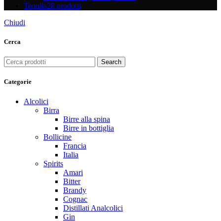
Tequila
28 prodotti
Chiudi
Cerca
Search
Categorie
Alcolici
Birra
Birre alla spina
Birre in bottiglia
Bollicine
Francia
Italia
Spirits
Amari
Bitter
Brandy
Cognac
Distillati Analcolici
Gin