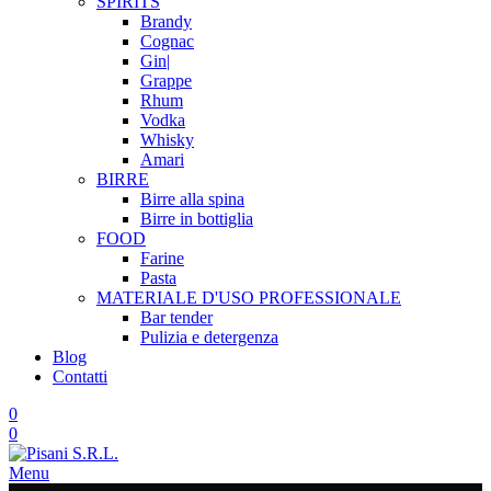
SPIRITS
Brandy
Cognac
Gin|
Grappe
Rhum
Vodka
Whisky
Amari
BIRRE
Birre alla spina
Birre in bottiglia
FOOD
Farine
Pasta
MATERIALE D'USO
PROFESSIONALE
Bar tender
Pulizia e detergenza
Blog
Contatti
0
0
Menu