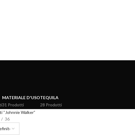
MATERIALE D'USO
TEQUILA
ti
31 Prodotti
28 Prodotti
ti “Johnnie Walker”
36