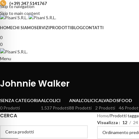
(+39) 347 5141767
Skip to navigation
Skip to main content
HOME
CHI SIAMO
SERVIZI
PRODOTTI
BLOG
CONTATTI
0
0
Menu
Johnnie Walker
SENZA CATEGORIA
ALCOLICI
ANALCOLICI
CALVADOS
FOOD
0 Prodotti
1.537 Prodotti
88 Prodotti
2 Prodotti
46 Prodot
CERCA
Home
Prodotti tagga
Visualizza
12
24