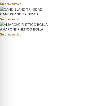
Su preventivo
CANE ISLAND TRINIDAD
Su preventivo
AMARONE RHETICO BOLLA
Su preventivo
rage distribution.
ino Fortunato, 81 - 85050 - Paterno (PZ)
9) 347 5141767
oteca@pisanisrl.it
TEGORIE