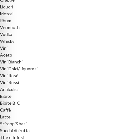
Liquori
Mezcal
Rhum
Vermouth
Vodka
Whisky
Vini
Aceto
Vini Bianchi
Vini Dolci/Liquorosi
Vini Rosè
Vini Rossi
Analcolici
Bibite
Bibite BIO
Caffè
Latte
Sciroppi&basi
Succhi di frutta
The e Infusi