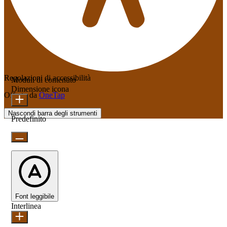
Regolazioni di accessibilità
Moduli di contenuto
Dimensione icona
Offerto da
OneTap
Nascondi barra degli strumenti
Predefinito
Font leggibile
Interlinea