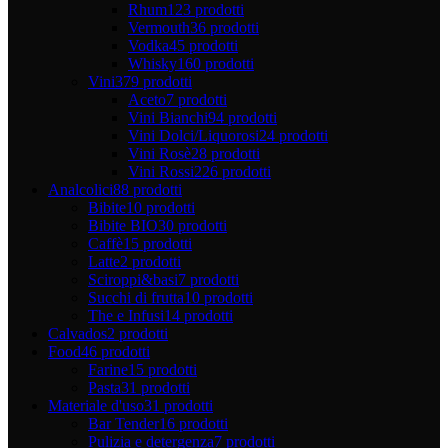
Rhum
123 prodotti
Vermouth
36 prodotti
Vodka
45 prodotti
Whisky
160 prodotti
Vini
379 prodotti
Aceto
7 prodotti
Vini Bianchi
94 prodotti
Vini Dolci/Liquorosi
24 prodotti
Vini Rosè
28 prodotti
Vini Rossi
226 prodotti
Analcolici
88 prodotti
Bibite
10 prodotti
Bibite BIO
30 prodotti
Caffè
15 prodotti
Latte
2 prodotti
Sciroppi&basi
7 prodotti
Succhi di frutta
10 prodotti
The e Infusi
14 prodotti
Calvados
2 prodotti
Food
46 prodotti
Farine
15 prodotti
Pasta
31 prodotti
Materiale d'uso
31 prodotti
Bar Tender
16 prodotti
Pulizia e detergenza
7 prodotti