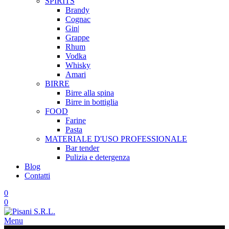
SPIRITS
Brandy
Cognac
Gin|
Grappe
Rhum
Vodka
Whisky
Amari
BIRRE
Birre alla spina
Birre in bottiglia
FOOD
Farine
Pasta
MATERIALE D'USO
PROFESSIONALE
Bar tender
Pulizia e detergenza
Blog
Contatti
0
0
Menu