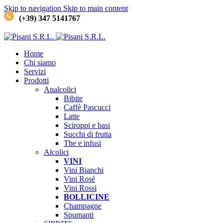
Skip to navigation
Skip to main content
(+39) 347 5141767
Home
Chi siamo
Servizi
Prodotti
Analcolici
Bibite
Caffè
Pascucci
Latte
Sciroppi e basi
Succhi di frutta
The e infusi
Alcolici
VINI
Vini Bianchi
Vini Rosé
Vini Rossi
BOLLICINE
Champagne
Spumanti