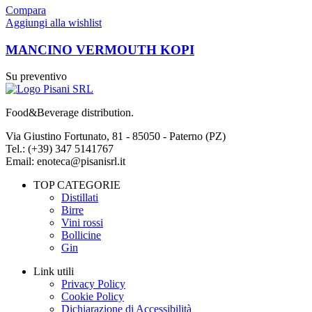
Compara
Aggiungi alla wishlist
MANCINO VERMOUTH KOPI
Su preventivo
Food&Beverage distribution.
Via Giustino Fortunato, 81 - 85050 - Paterno (PZ)
Tel.: (+39) 347 5141767
Email: enoteca@pisanisrl.it
TOP CATEGORIE
Distillati
Birre
Vini rossi
Bollicine
Gin
Link utili
Privacy Policy
Cookie Policy
Dichiarazione di Accessibilità