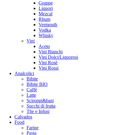
Grappe
Liquori
Mezcal
Rhum
Vermouth
Vodka
Whisky
Vini
Aceto
Vini Bianchi
Vini Dolci/Liquorosi
Vini Rosè
Vini Rossi
Analcolici
Bibite
Bibite BIO
Caffè
Latte
Sciroppi&basi
Succhi di frutta
The e Infusi
Calvados
Food
Farine
Pasta