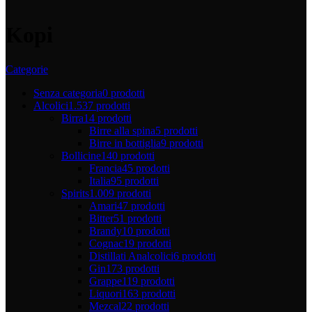
Kopi
Categorie
Senza categoria
0 prodotti
Alcolici
1.537 prodotti
Birra
14 prodotti
Birre alla spina
5 prodotti
Birre in bottiglia
9 prodotti
Bollicine
140 prodotti
Francia
45 prodotti
Italia
95 prodotti
Spirits
1.009 prodotti
Amari
47 prodotti
Bitter
51 prodotti
Brandy
10 prodotti
Cognac
19 prodotti
Distillati Analcolici
6 prodotti
Gin
173 prodotti
Grappe
119 prodotti
Liquori
163 prodotti
Mezcal
22 prodotti