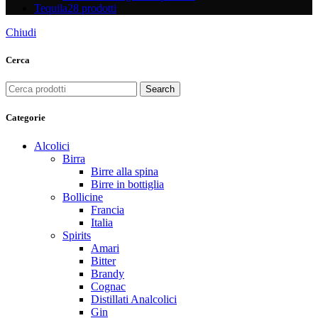
Tequila
28 prodotti
Chiudi
Cerca
Search
Categorie
Alcolici
Birra
Birre alla spina
Birre in bottiglia
Bollicine
Francia
Italia
Spirits
Amari
Bitter
Brandy
Cognac
Distillati Analcolici
Gin