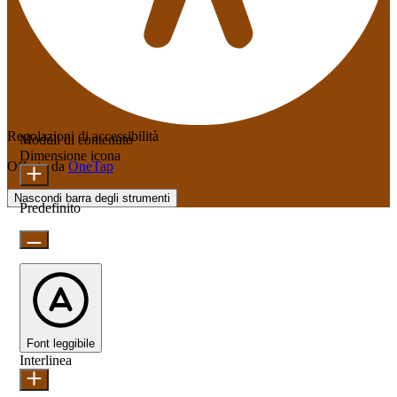
Regolazioni di accessibilità
Moduli di contenuto
Dimensione icona
Offerto da
OneTap
Nascondi barra degli strumenti
Predefinito
Font leggibile
Interlinea