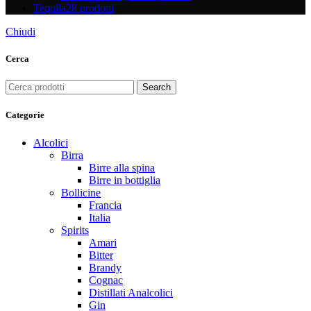
Tequila
28 prodotti
Chiudi
Cerca
Search
Categorie
Alcolici
Birra
Birre alla spina
Birre in bottiglia
Bollicine
Francia
Italia
Spirits
Amari
Bitter
Brandy
Cognac
Distillati Analcolici
Gin