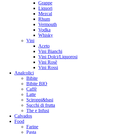
Grappe
Liquori
Mezcal
Rhum
Vermouth
Vodka
Whisky
Vini
Aceto
Vini Bianchi
Vini Dolci/Liquorosi
Vini Rosè
Vini Rossi
Analcolici
Bibite
Bibite BIO
Caffè
Latte
Sciroppi&basi
Succhi di frutta
The e Infusi
Calvados
Food
Farine
Pasta