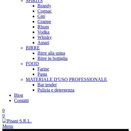
SPIRITS
Brandy
Cognac
Gin|
Grappe
Rhum
Vodka
Whisky
Amari
BIRRE
Birre alla spina
Birre in bottiglia
FOOD
Farine
Pasta
MATERIALE D'USO
PROFESSIONALE
Bar tender
Pulizia e detergenza
Blog
Contatti
0
0
Menu