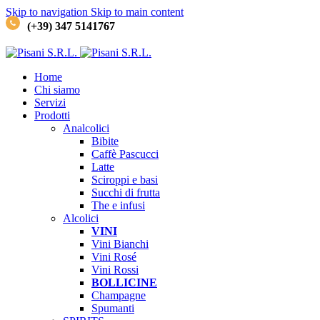
Skip to navigation
Skip to main content
(+39) 347 5141767
Home
Chi siamo
Servizi
Prodotti
Analcolici
Bibite
Caffè
Pascucci
Latte
Sciroppi e basi
Succhi di frutta
The e infusi
Alcolici
VINI
Vini Bianchi
Vini Rosé
Vini Rossi
BOLLICINE
Champagne
Spumanti