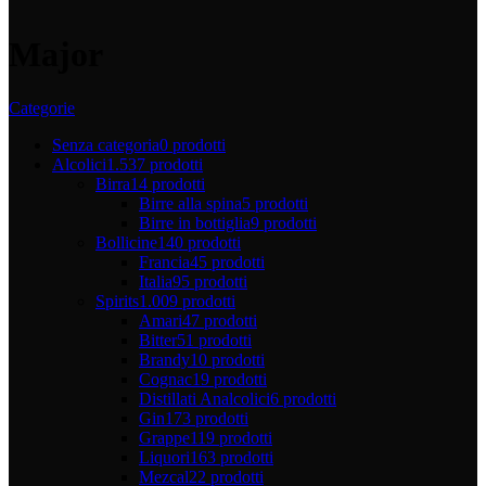
Major
Categorie
Senza categoria
0 prodotti
Alcolici
1.537 prodotti
Birra
14 prodotti
Birre alla spina
5 prodotti
Birre in bottiglia
9 prodotti
Bollicine
140 prodotti
Francia
45 prodotti
Italia
95 prodotti
Spirits
1.009 prodotti
Amari
47 prodotti
Bitter
51 prodotti
Brandy
10 prodotti
Cognac
19 prodotti
Distillati Analcolici
6 prodotti
Gin
173 prodotti
Grappe
119 prodotti
Liquori
163 prodotti
Mezcal
22 prodotti