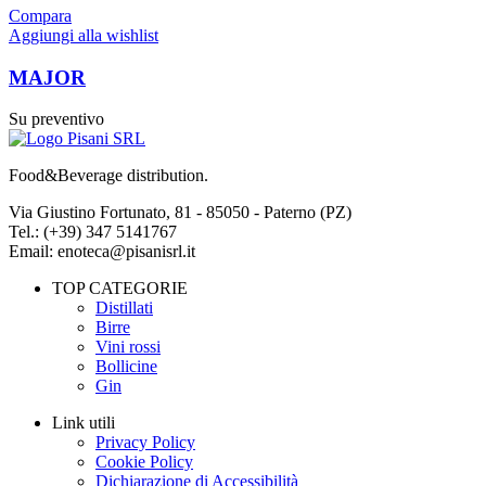
Compara
Aggiungi alla wishlist
MAJOR
Su preventivo
Food&Beverage distribution.
Via Giustino Fortunato, 81 - 85050 - Paterno (PZ)
Tel.: (+39) 347 5141767
Email: enoteca@pisanisrl.it
TOP CATEGORIE
Distillati
Birre
Vini rossi
Bollicine
Gin
Link utili
Privacy Policy
Cookie Policy
Dichiarazione di Accessibilità