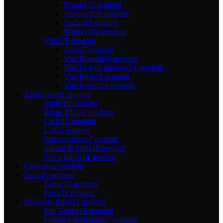
Rhum
123 prodotti
Vermouth
36 prodotti
Vodka
45 prodotti
Whisky
160 prodotti
Vini
379 prodotti
Aceto
7 prodotti
Vini Bianchi
94 prodotti
Vini Dolci/Liquorosi
24 prodotti
Vini Rosè
28 prodotti
Vini Rossi
226 prodotti
Analcolici
88 prodotti
Bibite
10 prodotti
Bibite BIO
30 prodotti
Caffè
15 prodotti
Latte
2 prodotti
Sciroppi&basi
7 prodotti
Succhi di frutta
10 prodotti
The e Infusi
14 prodotti
Calvados
2 prodotti
Food
46 prodotti
Farine
15 prodotti
Pasta
31 prodotti
Materiale d'uso
31 prodotti
Bar Tender
16 prodotti
Pulizia e detergenza
7 prodotti