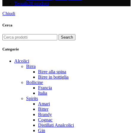
Tequila
28 prodotti
Chiudi
Cerca
Search
Categorie
Alcolici
Birra
Birre alla spina
Birre in bottiglia
Bollicine
Francia
Italia
Spirits
Amari
Bitter
Brandy
Cognac
Distillati Analcolici
Gin