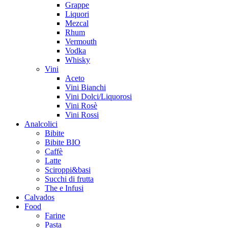
Grappe
Liquori
Mezcal
Rhum
Vermouth
Vodka
Whisky
Vini
Aceto
Vini Bianchi
Vini Dolci/Liquorosi
Vini Rosè
Vini Rossi
Analcolici
Bibite
Bibite BIO
Caffè
Latte
Sciroppi&basi
Succhi di frutta
The e Infusi
Calvados
Food
Farine
Pasta