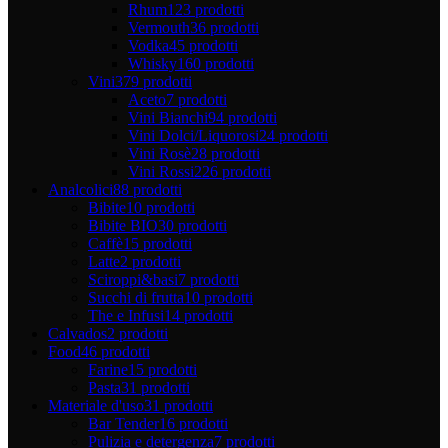
Rhum
123 prodotti
Vermouth
36 prodotti
Vodka
45 prodotti
Whisky
160 prodotti
Vini
379 prodotti
Aceto
7 prodotti
Vini Bianchi
94 prodotti
Vini Dolci/Liquorosi
24 prodotti
Vini Rosè
28 prodotti
Vini Rossi
226 prodotti
Analcolici
88 prodotti
Bibite
10 prodotti
Bibite BIO
30 prodotti
Caffè
15 prodotti
Latte
2 prodotti
Sciroppi&basi
7 prodotti
Succhi di frutta
10 prodotti
The e Infusi
14 prodotti
Calvados
2 prodotti
Food
46 prodotti
Farine
15 prodotti
Pasta
31 prodotti
Materiale d'uso
31 prodotti
Bar Tender
16 prodotti
Pulizia e detergenza
7 prodotti