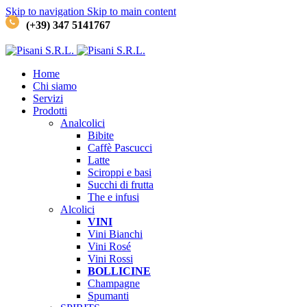
Skip to navigation
Skip to main content
(+39) 347 5141767
Home
Chi siamo
Servizi
Prodotti
Analcolici
Bibite
Caffè
Pascucci
Latte
Sciroppi e basi
Succhi di frutta
The e infusi
Alcolici
VINI
Vini Bianchi
Vini Rosé
Vini Rossi
BOLLICINE
Champagne
Spumanti