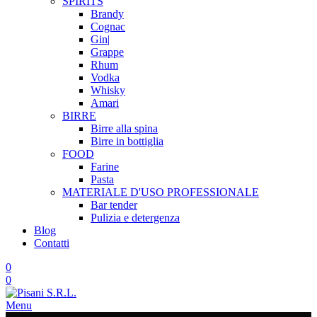
SPIRITS
Brandy
Cognac
Gin|
Grappe
Rhum
Vodka
Whisky
Amari
BIRRE
Birre alla spina
Birre in bottiglia
FOOD
Farine
Pasta
MATERIALE D'USO
PROFESSIONALE
Bar tender
Pulizia e detergenza
Blog
Contatti
0
0
Menu