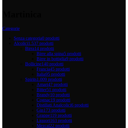
Martinica
Categorie
Senza categoria
0 prodotti
Alcolici
1.537 prodotti
Birra
14 prodotti
Birre alla spina
5 prodotti
Birre in bottiglia
9 prodotti
Bollicine
140 prodotti
Francia
45 prodotti
Italia
95 prodotti
Spirits
1.009 prodotti
Amari
47 prodotti
Bitter
51 prodotti
Brandy
10 prodotti
Cognac
19 prodotti
Distillati Analcolici
6 prodotti
Gin
173 prodotti
Grappe
119 prodotti
Liquori
163 prodotti
Mezcal
22 prodotti