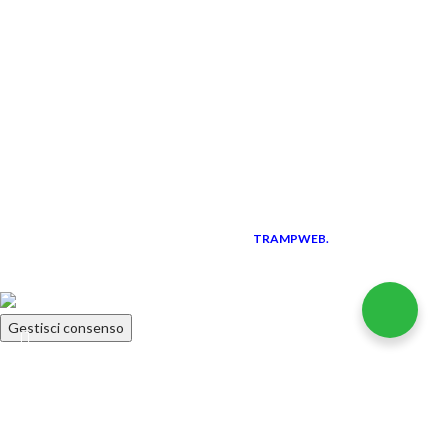
LINK UTILI
Instagram
Facebook
Diventa rivenditore
I corsi professionali
TRAMPWEB.
Pisani S.R.L.
P.IVA 01583230766
2021 CREATED BY
PREMIUM E-
COMMERCE
Gestisci consenso
Search
Inizia a digitare per vedere i prodotti che stai cercando.