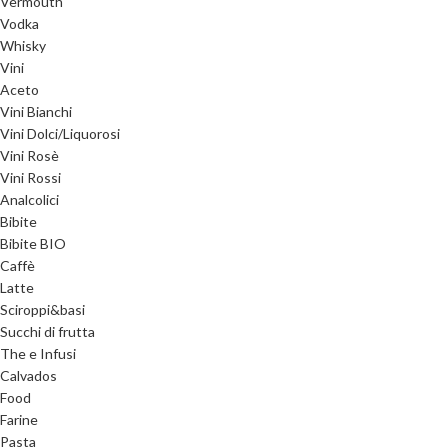
Vermouth
Vodka
Whisky
Vini
Aceto
Vini Bianchi
Vini Dolci/Liquorosi
Vini Rosè
Vini Rossi
Analcolici
Bibite
Bibite BIO
Caffè
Latte
Sciroppi&basi
Succhi di frutta
The e Infusi
Calvados
Food
Farine
Pasta