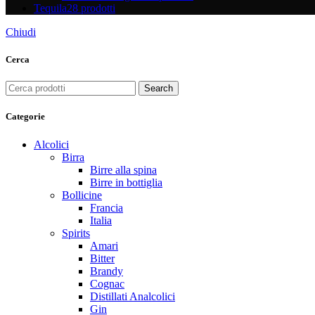
Tequila
28 prodotti
Chiudi
Cerca
Search
Categorie
Alcolici
Birra
Birre alla spina
Birre in bottiglia
Bollicine
Francia
Italia
Spirits
Amari
Bitter
Brandy
Cognac
Distillati Analcolici
Gin