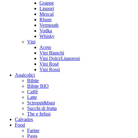
Grappe
Liquori
Mezcal
Rhum
Vermouth
Vodka
Whisky
Vini
Aceto
Vini Bianchi
Vini Dolci/Liquorosi
Vini Rosè
Vini Rossi
Analcolici
Bibite
Bibite BIO
Caffè
Latte
Sciroppi&basi
Succhi di frutta
The e Infusi
Calvados
Food
Farine
Pasta