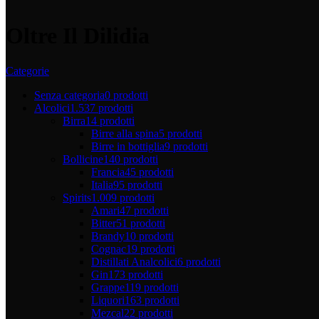
Oltre Il Dilidia
Categorie
Senza categoria
0 prodotti
Alcolici
1.537 prodotti
Birra
14 prodotti
Birre alla spina
5 prodotti
Birre in bottiglia
9 prodotti
Bollicine
140 prodotti
Francia
45 prodotti
Italia
95 prodotti
Spirits
1.009 prodotti
Amari
47 prodotti
Bitter
51 prodotti
Brandy
10 prodotti
Cognac
19 prodotti
Distillati Analcolici
6 prodotti
Gin
173 prodotti
Grappe
119 prodotti
Liquori
163 prodotti
Mezcal
22 prodotti