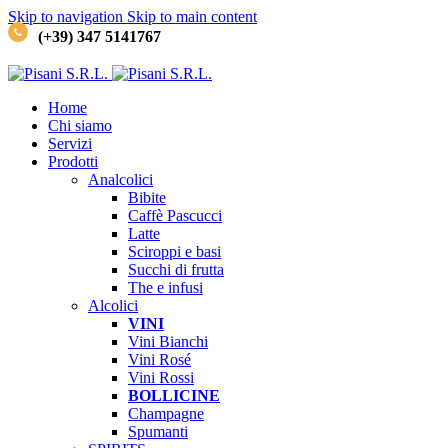
Skip to navigation
Skip to main content
(+39) 347 5141767
Home
Chi siamo
Servizi
Prodotti
Analcolici
Bibite
Caffè
Pascucci
Latte
Sciroppi e basi
Succhi di frutta
The e infusi
Alcolici
VINI
Vini Bianchi
Vini Rosé
Vini Rossi
BOLLICINE
Champagne
Spumanti