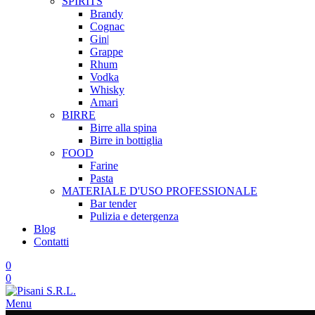
SPIRITS
Brandy
Cognac
Gin|
Grappe
Rhum
Vodka
Whisky
Amari
BIRRE
Birre alla spina
Birre in bottiglia
FOOD
Farine
Pasta
MATERIALE D'USO
PROFESSIONALE
Bar tender
Pulizia e detergenza
Blog
Contatti
0
0
Menu