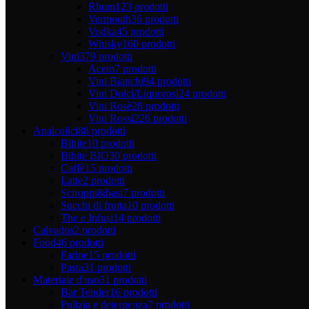
Rhum
123 prodotti
Vermouth
36 prodotti
Vodka
45 prodotti
Whisky
160 prodotti
Vini
379 prodotti
Aceto
7 prodotti
Vini Bianchi
94 prodotti
Vini Dolci/Liquorosi
24 prodotti
Vini Rosè
28 prodotti
Vini Rossi
226 prodotti
Analcolici
88 prodotti
Bibite
10 prodotti
Bibite BIO
30 prodotti
Caffè
15 prodotti
Latte
2 prodotti
Sciroppi&basi
7 prodotti
Succhi di frutta
10 prodotti
The e Infusi
14 prodotti
Calvados
2 prodotti
Food
46 prodotti
Farine
15 prodotti
Pasta
31 prodotti
Materiale d'uso
31 prodotti
Bar Tender
16 prodotti
Pulizia e detergenza
7 prodotti