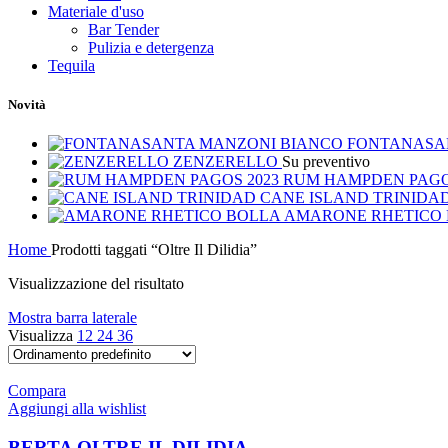
Materiale d'uso
Bar Tender
Pulizia e detergenza
Tequila
Novità
FONTANASA
ZENZERELLO
Su preventivo
RUM HAMPDEN PAGO
CANE ISLAND TRINIDA
AMARONE RHETICO
Home
Prodotti taggati “Oltre Il Dilidia”
Visualizzazione del risultato
Mostra barra laterale
Visualizza
12
24
36
Compara
Aggiungi alla wishlist
BERTA OLTRE IL DILIDIA