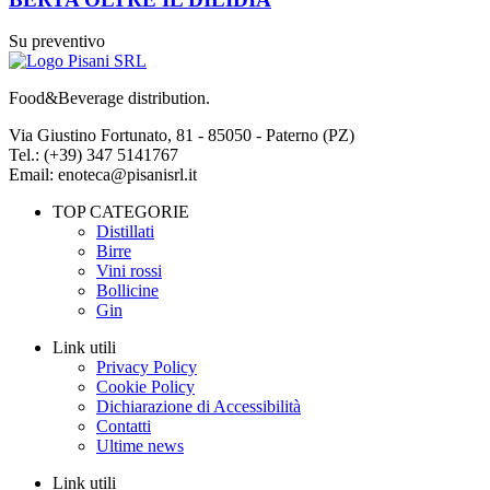
Su preventivo
Food&Beverage distribution.
Via Giustino Fortunato, 81 - 85050 - Paterno (PZ)
Tel.: (+39) 347 5141767
Email: enoteca@pisanisrl.it
TOP CATEGORIE
Distillati
Birre
Vini rossi
Bollicine
Gin
Link utili
Privacy Policy
Cookie Policy
Dichiarazione di Accessibilità
Contatti
Ultime news
Link utili