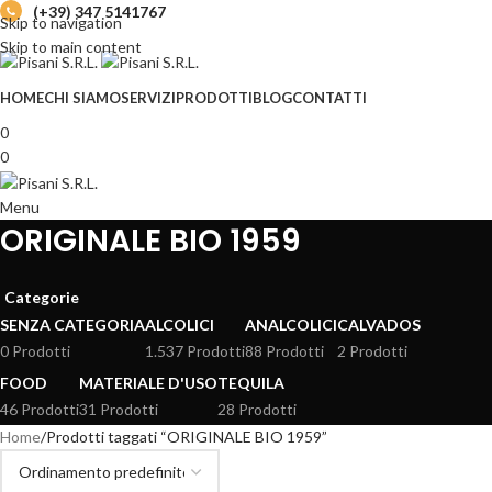
(+39) 347 5141767
Skip to navigation
Skip to main content
HOME
CHI SIAMO
SERVIZI
PRODOTTI
BLOG
CONTATTI
0
0
Menu
ORIGINALE BIO 1959
Categorie
SENZA CATEGORIA
ALCOLICI
ANALCOLICI
CALVADOS
0 Prodotti
1.537 Prodotti
88 Prodotti
2 Prodotti
FOOD
MATERIALE D'USO
TEQUILA
46 Prodotti
31 Prodotti
28 Prodotti
Home
Prodotti taggati “ORIGINALE BIO 1959”