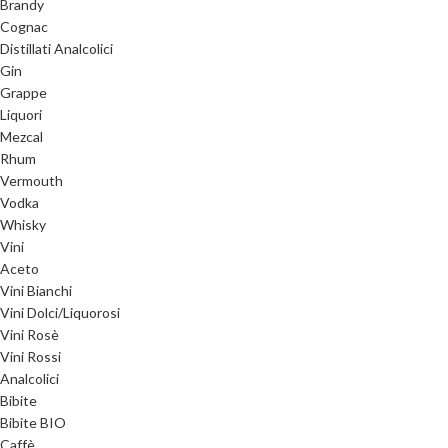
Brandy
Cognac
Distillati Analcolici
Gin
Grappe
Liquori
Mezcal
Rhum
Vermouth
Vodka
Whisky
Vini
Aceto
Vini Bianchi
Vini Dolci/Liquorosi
Vini Rosè
Vini Rossi
Analcolici
Bibite
Bibite BIO
Caffè