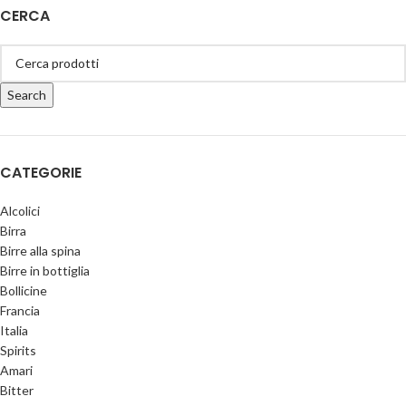
CERCA
Search
CATEGORIE
Alcolici
Birra
Birre alla spina
Birre in bottiglia
Bollicine
Francia
Italia
Spirits
Amari
Bitter