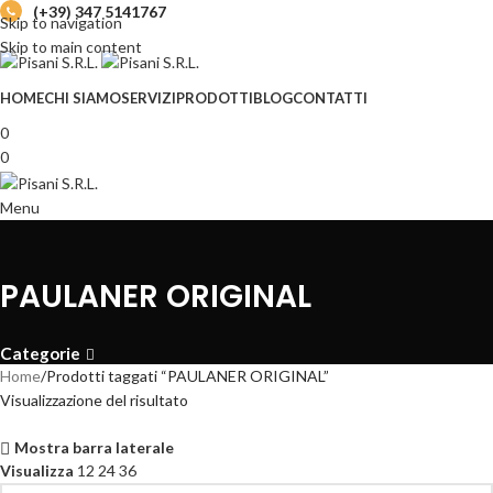
(+39) 347 5141767
Skip to navigation
Skip to main content
HOME
CHI SIAMO
SERVIZI
PRODOTTI
BLOG
CONTATTI
0
0
Menu
PAULANER ORIGINAL
Categorie
Home
Prodotti taggati “PAULANER ORIGINAL”
Visualizzazione del risultato
Mostra barra laterale
Visualizza
12
24
36