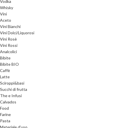
Vodka
Whisky
Vini
Aceto
Vini Bianchi
Vini Dolci/Liquorosi
Vini Rosè
Vini Rossi
Analcolici
Bibite
Bibite BIO
Caffè
Latte
Sciroppi&basi
Succhi di frutta
The e Infusi
Calvados
Food
Farine
Pasta
Materiale d'uso