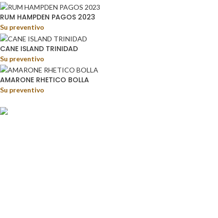
RUM HAMPDEN PAGOS 2023
Su preventivo
CANE ISLAND TRINIDAD
Su preventivo
AMARONE RHETICO BOLLA
Su preventivo
Food&Beverage distribution.
Via Giustino Fortunato, 81 - 85050 - Paterno (PZ)
Tel.: (+39) 347 5141767
Email: enoteca@pisanisrl.it
TOP CATEGORIE
Distillati