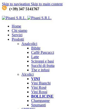
Skip to navigation
Skip to main content
(+39) 347 5141767
Home
Chi siamo
Servizi
Prodotti
Analcolici
Bibite
Caffè
Pascucci
Latte
Sciroppi e basi
Succhi di frutta
The e infusi
Alcolici
VINI
Vini Bianchi
Vini Rosé
Vini Rossi
BOLLICINE
Champagne
Spumanti