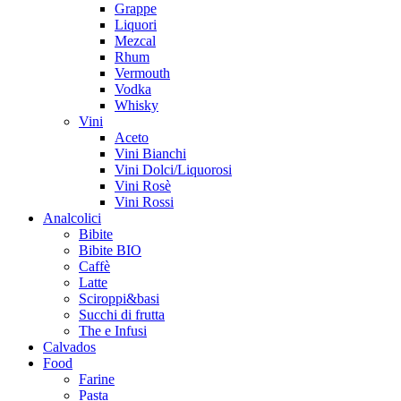
Grappe
Liquori
Mezcal
Rhum
Vermouth
Vodka
Whisky
Vini
Aceto
Vini Bianchi
Vini Dolci/Liquorosi
Vini Rosè
Vini Rossi
Analcolici
Bibite
Bibite BIO
Caffè
Latte
Sciroppi&basi
Succhi di frutta
The e Infusi
Calvados
Food
Farine
Pasta