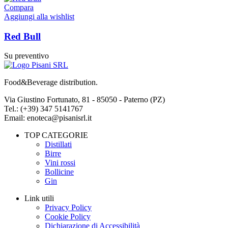
Compara
Aggiungi alla wishlist
Red Bull
Su preventivo
Food&Beverage distribution.
Via Giustino Fortunato, 81 - 85050 - Paterno (PZ)
Tel.: (+39) 347 5141767
Email: enoteca@pisanisrl.it
TOP CATEGORIE
Distillati
Birre
Vini rossi
Bollicine
Gin
Link utili
Privacy Policy
Cookie Policy
Dichiarazione di Accessibilità