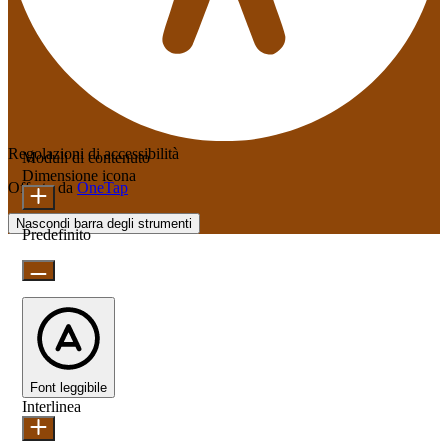
Regolazioni di accessibilità
Moduli di contenuto
Dimensione icona
Offerto da
OneTap
Nascondi barra degli strumenti
Predefinito
Font leggibile
Interlinea