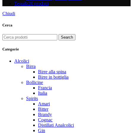
Tequila
28 prodotti
Chiudi
Cerca
Search
Categorie
Alcolici
Birra
Birre alla spina
Birre in bottiglia
Bollicine
Francia
Italia
Spirits
Amari
Bitter
Brandy
Cognac
Distillati Analcolici
Gin