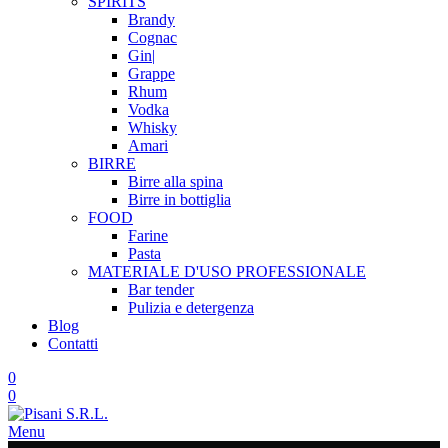
SPIRITS
Brandy
Cognac
Gin|
Grappe
Rhum
Vodka
Whisky
Amari
BIRRE
Birre alla spina
Birre in bottiglia
FOOD
Farine
Pasta
MATERIALE D'USO
PROFESSIONALE
Bar tender
Pulizia e detergenza
Blog
Contatti
0
0
Menu