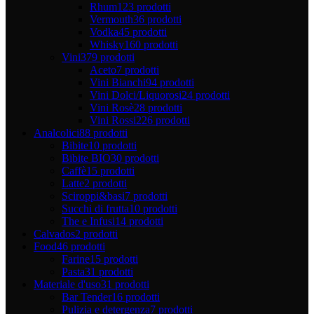
Rhum
123 prodotti
Vermouth
36 prodotti
Vodka
45 prodotti
Whisky
160 prodotti
Vini
379 prodotti
Aceto
7 prodotti
Vini Bianchi
94 prodotti
Vini Dolci/Liquorosi
24 prodotti
Vini Rosè
28 prodotti
Vini Rossi
226 prodotti
Analcolici
88 prodotti
Bibite
10 prodotti
Bibite BIO
30 prodotti
Caffè
15 prodotti
Latte
2 prodotti
Sciroppi&basi
7 prodotti
Succhi di frutta
10 prodotti
The e Infusi
14 prodotti
Calvados
2 prodotti
Food
46 prodotti
Farine
15 prodotti
Pasta
31 prodotti
Materiale d'uso
31 prodotti
Bar Tender
16 prodotti
Pulizia e detergenza
7 prodotti