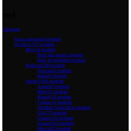
red
Categorie
Senza categoria
0 prodotti
Alcolici
1.537 prodotti
Birra
14 prodotti
Birre alla spina
5 prodotti
Birre in bottiglia
9 prodotti
Bollicine
140 prodotti
Francia
45 prodotti
Italia
95 prodotti
Spirits
1.009 prodotti
Amari
47 prodotti
Bitter
51 prodotti
Brandy
10 prodotti
Cognac
19 prodotti
Distillati Analcolici
6 prodotti
Gin
173 prodotti
Grappe
119 prodotti
Liquori
163 prodotti
Mezcal
22 prodotti