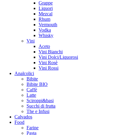
Grappe
Liquori
Mezcal
Rhum
Vermouth
Vodka
Whisky
Vini
Aceto
Vini Bianchi
Vini Dolci/Liquorosi
Vini Rosè
Vini Rossi
Analcolici
Bibite
Bibite BIO
Caffè
Latte
Sciroppi&basi
Succhi di frutta
The e Infusi
Calvados
Food
Farine
Pasta