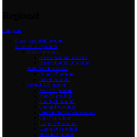
Regional
Categorie
Senza categoria
0 prodotti
Alcolici
1.537 prodotti
Birra
14 prodotti
Birre alla spina
5 prodotti
Birre in bottiglia
9 prodotti
Bollicine
140 prodotti
Francia
45 prodotti
Italia
95 prodotti
Spirits
1.009 prodotti
Amari
47 prodotti
Bitter
51 prodotti
Brandy
10 prodotti
Cognac
19 prodotti
Distillati Analcolici
6 prodotti
Gin
173 prodotti
Grappe
119 prodotti
Liquori
163 prodotti
Mezcal
22 prodotti