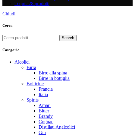
Tequila
28 prodotti
Chiudi
Cerca
Search
Categorie
Alcolici
Birra
Birre alla spina
Birre in bottiglia
Bollicine
Francia
Italia
Spirits
Amari
Bitter
Brandy
Cognac
Distillati Analcolici
Gin