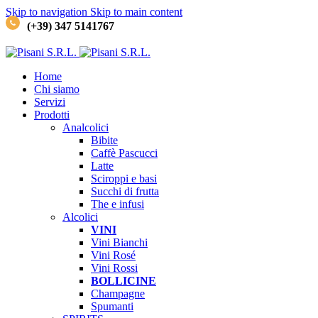
Skip to navigation
Skip to main content
(+39) 347 5141767
Home
Chi siamo
Servizi
Prodotti
Analcolici
Bibite
Caffè
Pascucci
Latte
Sciroppi e basi
Succhi di frutta
The e infusi
Alcolici
VINI
Vini Bianchi
Vini Rosé
Vini Rossi
BOLLICINE
Champagne
Spumanti