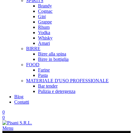
SPIRITS
Brandy
Cognac
Gin|
Grappe
Rhum
Vodka
Whisky
Amari
BIRRE
Birre alla spina
Birre in bottiglia
FOOD
Farine
Pasta
MATERIALE D'USO
PROFESSIONALE
Bar tender
Pulizia e detergenza
Blog
Contatti
0
0
Menu