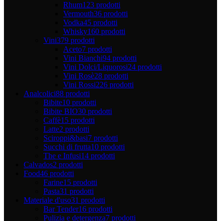
Rhum
123 prodotti
Vermouth
36 prodotti
Vodka
45 prodotti
Whisky
160 prodotti
Vini
379 prodotti
Aceto
7 prodotti
Vini Bianchi
94 prodotti
Vini Dolci/Liquorosi
24 prodotti
Vini Rosè
28 prodotti
Vini Rossi
226 prodotti
Analcolici
88 prodotti
Bibite
10 prodotti
Bibite BIO
30 prodotti
Caffè
15 prodotti
Latte
2 prodotti
Sciroppi&basi
7 prodotti
Succhi di frutta
10 prodotti
The e Infusi
14 prodotti
Calvados
2 prodotti
Food
46 prodotti
Farine
15 prodotti
Pasta
31 prodotti
Materiale d'uso
31 prodotti
Bar Tender
16 prodotti
Pulizia e detergenza
7 prodotti