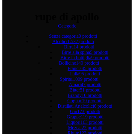
rupe di apollo
Categorie
Senza categoria
0 prodotti
Alcolici
1.537 prodotti
Birra
14 prodotti
Birre alla spina
5 prodotti
Birre in bottiglia
9 prodotti
Bollicine
140 prodotti
Francia
45 prodotti
Italia
95 prodotti
Spirits
1.009 prodotti
Amari
47 prodotti
Bitter
51 prodotti
Brandy
10 prodotti
Cognac
19 prodotti
Distillati Analcolici
6 prodotti
Gin
173 prodotti
Grappe
119 prodotti
Liquori
163 prodotti
Mezcal
22 prodotti
Rhum
123 prodotti