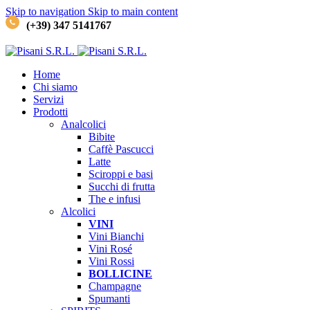
Skip to navigation
Skip to main content
(+39) 347 5141767
Home
Chi siamo
Servizi
Prodotti
Analcolici
Bibite
Caffè
Pascucci
Latte
Sciroppi e basi
Succhi di frutta
The e infusi
Alcolici
VINI
Vini Bianchi
Vini Rosé
Vini Rossi
BOLLICINE
Champagne
Spumanti