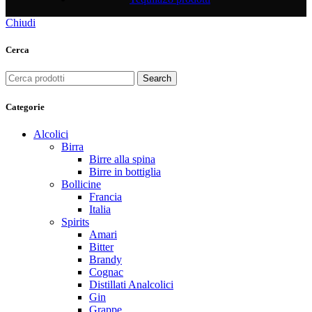
Chiudi
Cerca
Search
Categorie
Alcolici
Birra
Birre alla spina
Birre in bottiglia
Bollicine
Francia
Italia
Spirits
Amari
Bitter
Brandy
Cognac
Distillati Analcolici
Gin
Grappe