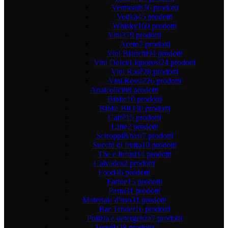
Vermouth
36 prodotti
Vodka
45 prodotti
Whisky
160 prodotti
Vini
379 prodotti
Aceto
7 prodotti
Vini Bianchi
94 prodotti
Vini Dolci/Liquorosi
24 prodotti
Vini Rosè
28 prodotti
Vini Rossi
226 prodotti
Analcolici
88 prodotti
Bibite
10 prodotti
Bibite BIO
30 prodotti
Caffè
15 prodotti
Latte
2 prodotti
Sciroppi&basi
7 prodotti
Succhi di frutta
10 prodotti
The e Infusi
14 prodotti
Calvados
2 prodotti
Food
46 prodotti
Farine
15 prodotti
Pasta
31 prodotti
Materiale d'uso
31 prodotti
Bar Tender
16 prodotti
Pulizia e detergenza
7 prodotti
Tequila
28 prodotti