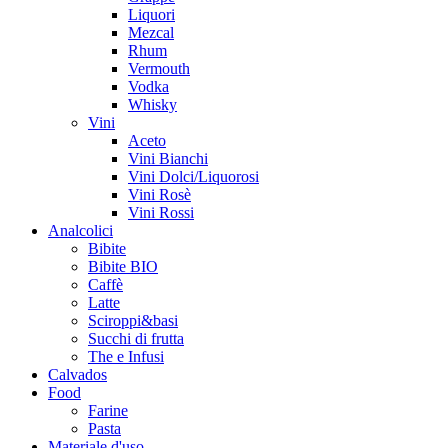
Liquori
Mezcal
Rhum
Vermouth
Vodka
Whisky
Vini
Aceto
Vini Bianchi
Vini Dolci/Liquorosi
Vini Rosè
Vini Rossi
Analcolici
Bibite
Bibite BIO
Caffè
Latte
Sciroppi&basi
Succhi di frutta
The e Infusi
Calvados
Food
Farine
Pasta
Materiale d'uso