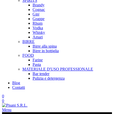
SPIRITS
Brandy
Cognac
Gin|
Grappe
Rhum
Vodka
Whisky
Amari
BIRRE
Birre alla spina
Birre in bottiglia
FOOD
Farine
Pasta
MATERIALE D'USO
PROFESSIONALE
Bar tender
Pulizia e detergenza
Blog
Contatti
0
0
Menu