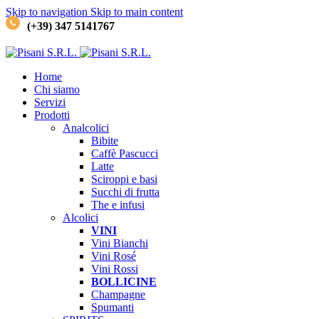
Skip to navigation
Skip to main content
(+39) 347 5141767
Home
Chi siamo
Servizi
Prodotti
Analcolici
Bibite
Caffè
Pascucci
Latte
Sciroppi e basi
Succhi di frutta
The e infusi
Alcolici
VINI
Vini Bianchi
Vini Rosé
Vini Rossi
BOLLICINE
Champagne
Spumanti