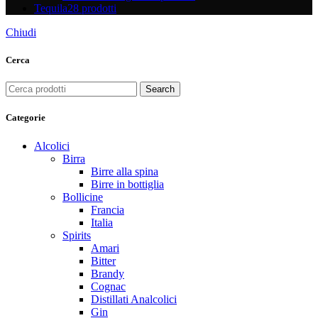
Tequila
28 prodotti
Chiudi
Cerca
Search
Categorie
Alcolici
Birra
Birre alla spina
Birre in bottiglia
Bollicine
Francia
Italia
Spirits
Amari
Bitter
Brandy
Cognac
Distillati Analcolici
Gin