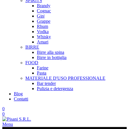
SPIRITS
Brandy
Cognac
Gin|
Grappe
Rhum
Vodka
Whisky
Amari
BIRRE
Birre alla spina
Birre in bottiglia
FOOD
Farine
Pasta
MATERIALE D'USO
PROFESSIONALE
Bar tender
Pulizia e detergenza
Blog
Contatti
0
0
Menu