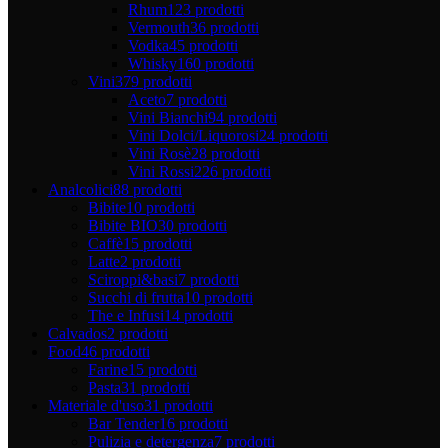
Rhum
123 prodotti
Vermouth
36 prodotti
Vodka
45 prodotti
Whisky
160 prodotti
Vini
379 prodotti
Aceto
7 prodotti
Vini Bianchi
94 prodotti
Vini Dolci/Liquorosi
24 prodotti
Vini Rosè
28 prodotti
Vini Rossi
226 prodotti
Analcolici
88 prodotti
Bibite
10 prodotti
Bibite BIO
30 prodotti
Caffè
15 prodotti
Latte
2 prodotti
Sciroppi&basi
7 prodotti
Succhi di frutta
10 prodotti
The e Infusi
14 prodotti
Calvados
2 prodotti
Food
46 prodotti
Farine
15 prodotti
Pasta
31 prodotti
Materiale d'uso
31 prodotti
Bar Tender
16 prodotti
Pulizia e detergenza
7 prodotti