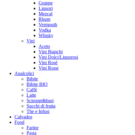
Grappe
Liquori
Mezcal
Rhum
Vermouth
Vodka
Whisky
Vini
Aceto
Vini Bianchi
Vini Dolci/Liquorosi
Vini Rosè
Vini Rossi
Analcolici
Bibite
Bibite BIO
Caffè
Latte
Sciroppi&basi
Succhi di frutta
The e Infusi
Calvados
Food
Farine
Pasta