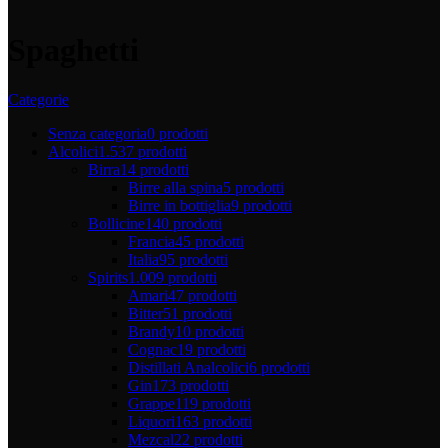
Spaghetti
Categorie
Senza categoria
0 prodotti
Alcolici
1.537 prodotti
Birra
14 prodotti
Birre alla spina
5 prodotti
Birre in bottiglia
9 prodotti
Bollicine
140 prodotti
Francia
45 prodotti
Italia
95 prodotti
Spirits
1.009 prodotti
Amari
47 prodotti
Bitter
51 prodotti
Brandy
10 prodotti
Cognac
19 prodotti
Distillati Analcolici
6 prodotti
Gin
173 prodotti
Grappe
119 prodotti
Liquori
163 prodotti
Mezcal
22 prodotti