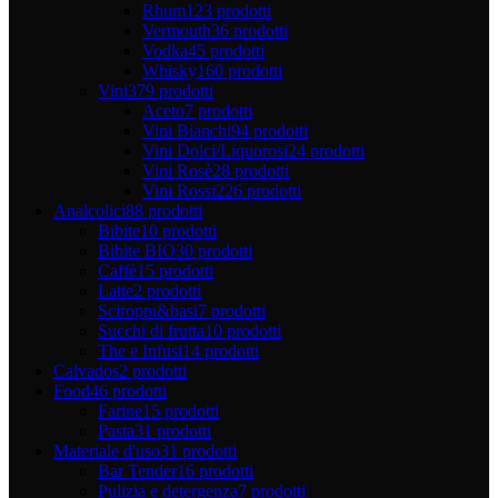
Rhum
123 prodotti
Vermouth
36 prodotti
Vodka
45 prodotti
Whisky
160 prodotti
Vini
379 prodotti
Aceto
7 prodotti
Vini Bianchi
94 prodotti
Vini Dolci/Liquorosi
24 prodotti
Vini Rosè
28 prodotti
Vini Rossi
226 prodotti
Analcolici
88 prodotti
Bibite
10 prodotti
Bibite BIO
30 prodotti
Caffè
15 prodotti
Latte
2 prodotti
Sciroppi&basi
7 prodotti
Succhi di frutta
10 prodotti
The e Infusi
14 prodotti
Calvados
2 prodotti
Food
46 prodotti
Farine
15 prodotti
Pasta
31 prodotti
Materiale d'uso
31 prodotti
Bar Tender
16 prodotti
Pulizia e detergenza
7 prodotti