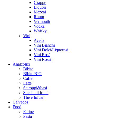
Grappe
Liquori
Mezcal
Rhum
Vermouth
Vodka
Whisky
Vini
Aceto
Vini Bianchi
Vini Dolci/Liquorosi
Vini Rosè
Vini Rossi
Analcolici
Bibite
Bibite BIO
Caffè
Latte
Sciroppi&basi
Succhi di frutta
The e Infusi
Calvados
Food
Farine
Pasta