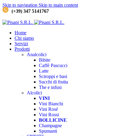
Skip to navigation
Skip to main content
(+39) 347 5141767
Home
Chi siamo
Servizi
Prodotti
Analcolici
Bibite
Caffè
Pascucci
Latte
Sciroppi e basi
Succhi di frutta
The e infusi
Alcolici
VINI
Vini Bianchi
Vini Rosé
Vini Rossi
BOLLICINE
Champagne
Spumanti