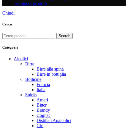
Tequila
28 prodotti
Chiudi
Cerca
Search
Categorie
Alcolici
Birra
Birre alla spina
Birre in bottiglia
Bollicine
Francia
Italia
Spirits
Amari
Bitter
Brandy
Cognac
Distillati Analcolici
Gin