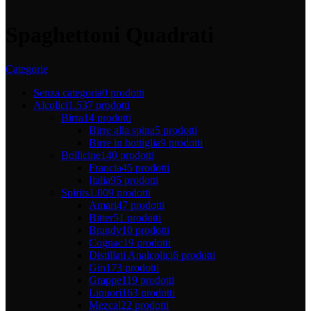
Spaghettoni Quadrati
Categorie
Senza categoria
0 prodotti
Alcolici
1.537 prodotti
Birra
14 prodotti
Birre alla spina
5 prodotti
Birre in bottiglia
9 prodotti
Bollicine
140 prodotti
Francia
45 prodotti
Italia
95 prodotti
Spirits
1.009 prodotti
Amari
47 prodotti
Bitter
51 prodotti
Brandy
10 prodotti
Cognac
19 prodotti
Distillati Analcolici
6 prodotti
Gin
173 prodotti
Grappe
119 prodotti
Liquori
163 prodotti
Mezcal
22 prodotti