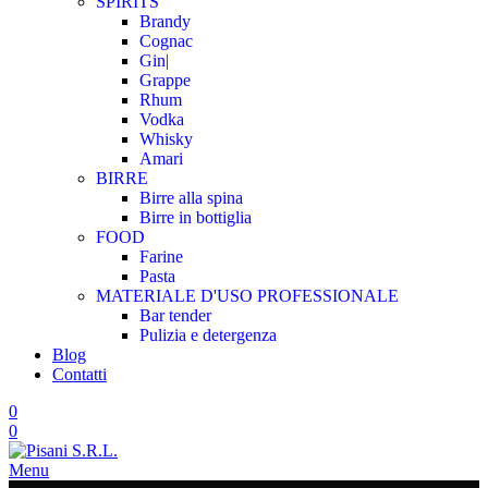
SPIRITS
Brandy
Cognac
Gin|
Grappe
Rhum
Vodka
Whisky
Amari
BIRRE
Birre alla spina
Birre in bottiglia
FOOD
Farine
Pasta
MATERIALE D'USO
PROFESSIONALE
Bar tender
Pulizia e detergenza
Blog
Contatti
0
0
Menu