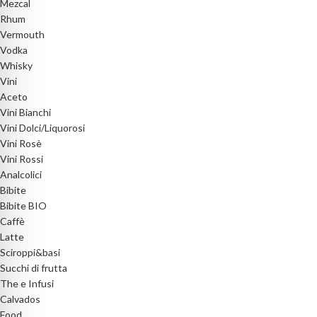
Mezcal
Rhum
Vermouth
Vodka
Whisky
Vini
Aceto
Vini Bianchi
Vini Dolci/Liquorosi
Vini Rosè
Vini Rossi
Analcolici
Bibite
Bibite BIO
Caffè
Latte
Sciroppi&basi
Succhi di frutta
The e Infusi
Calvados
Food