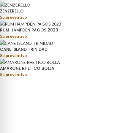
ZENZERELLO
Su preventivo
RUM HAMPDEN PAGOS 2023
Su preventivo
CANE ISLAND TRINIDAD
Su preventivo
AMARONE RHETICO BOLLA
Su preventivo
rage distribution.
ino Fortunato, 81 - 85050 - Paterno (PZ)
9) 347 5141767
oteca@pisanisrl.it