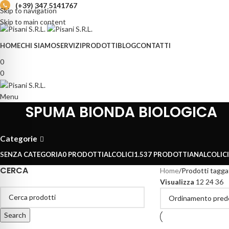
(+39) 347 5141767
Skip to navigation
Skip to main content
HOME
CHI SIAMO
SERVIZI
PRODOTTI
BLOG
CONTATTI
0
0
Menu
SPUMA BIONDA BIOLOGICA
Categorie
SENZA CATEGORIA
0 PRODOTTI
ALCOLICI
1.537 PRODOTTI
ANALCOLICI
CERCA
Home
Prodotti tag
Visualizza
12
24
36
Search