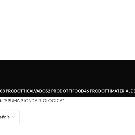
88 PRODOTTI
CALVADOS
2 PRODOTTI
FOOD
46 PRODOTTI
MATERIALE 
gati “SPUMA BIONDA BIOLOGICA”